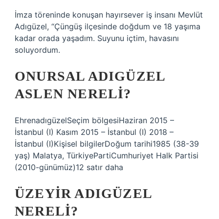
İmza töreninde konuşan hayırsever iş insanı Mevlüt
Adıgüzel, “Çüngüş ilçesinde doğdum ve 18 yaşıma
kadar orada yaşadım. Suyunu içtim, havasını
soluyordum.
ONURSAL ADIGÜZEL
ASLEN NERELI?
EhrenadıgüzelSeçim bölgesiHaziran 2015 –
İstanbul (I) Kasım 2015 – İstanbul (I) 2018 –
İstanbul (I)Kişisel bilgilerDoğum tarihi1985 (38-39
yaş) Malatya, TürkiyePartiCumhuriyet Halk Partisi
(2010-günümüz)12 satır daha
ÜZEYIR ADIGÜZEL
NERELI?