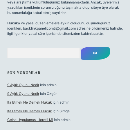
veya araştırma yükümlülüğümüz bulunmamaktadır. Ancak, üyelerimiz
yazdıkları içeriklerin sorumluluğunu taşımakta olup, siteye üye olarak
bu sorumluluğu kabul etmiş sayılırlar.
Hukuka ve yasal düzenlemelere aykırı olduğunu düşündüğünüz
içerikleri,
backlinkpanelicomtr@gmail.com
adresine bildirmeniz halinde,
ilgili içerikler yasal süre içerisinde sitemizden kaldırılacaktır.
Arama
SON YORUMLAR
9 Aylık Oyunu Nedir
için
admin
9 Aylık Oyunu Nedir
için
Özgür
Ifa Etmek Ne Demek Hukuk
için
admin
Ifa Etmek Ne Demek Hukuk
için
Simge
Celse Uygulaması Ücretli Mi
için
admin