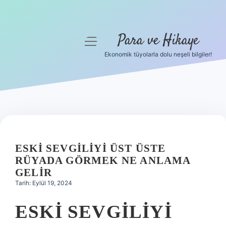
Para ve Hikaye
menüyü
aç
Ekonomik tüyolarla dolu neşeli bilgiler!
Anasayfa
Gizlilik Politikası
Yasal Uyarı
Hakkımızda
ESKI SEVGILIYI ÜST ÜSTE
RÜYADA GÖRMEK NE ANLAMA
GELIR
Tarih: Eylül 19, 2024
ESKI SEVGILIYI