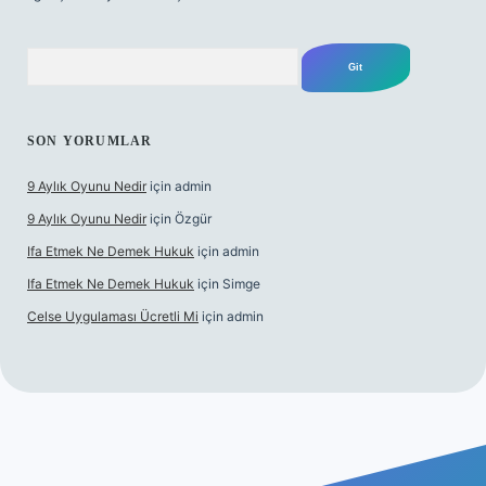
Arama
SON YORUMLAR
9 Aylık Oyunu Nedir
için
admin
9 Aylık Oyunu Nedir
için
Özgür
Ifa Etmek Ne Demek Hukuk
için
admin
Ifa Etmek Ne Demek Hukuk
için
Simge
Celse Uygulaması Ücretli Mi
için
admin
iş
betexper yeni giriş