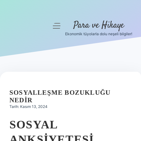
Para ve Hikaye
menüyü
aç
Ekonomik tüyolarla dolu neşeli bilgiler!
Anasayfa
Gizlilik Politikası
Yasal Uyarı
Hakkımızda
SOSYALLEŞME BOZUKLUĞU
NEDIR
Tarih: Kasım 13, 2024
SOSYAL
ANKSIYETESI