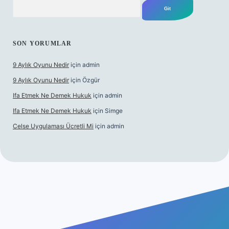
Arama
SON YORUMLAR
9 Aylık Oyunu Nedir
için
admin
9 Aylık Oyunu Nedir
için
Özgür
Ifa Etmek Ne Demek Hukuk
için
admin
Ifa Etmek Ne Demek Hukuk
için
Simge
Celse Uygulaması Ücretli Mi
için
admin
texper yeni giriş