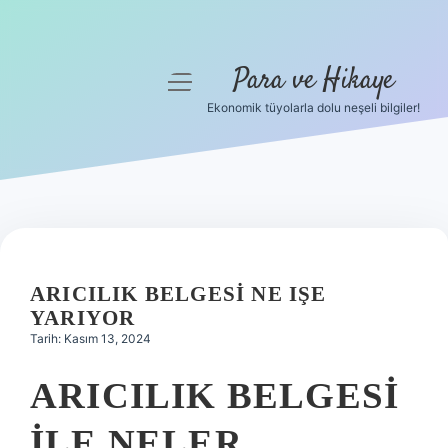
Para ve Hikaye
menüyü
aç
Ekonomik tüyolarla dolu neşeli bilgiler!
Anasayfa
Gizlilik Politikası
Yasal Uyarı
Hakkımızda
ARICILIK BELGESI NE IŞE
YARIYOR
Tarih: Kasım 13, 2024
ARICILIK BELGESI
ILE NELER