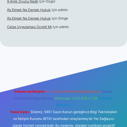
9 Aylık Oyunu Nedir
için
Özgür
Ifa Etmek Ne Demek Hukuk
için
admin
Ifa Etmek Ne Demek Hukuk
için
Simge
Celse Uygulaması Ücretli Mi
için
admin
ş
betexper yeni giriş
Reklam ve İletişim:
E-mail:
backlinkpaneli@gmail.com
Teams:
forumhizmeti@gmail.com
Whatsapp: 0262 606 0 726
Telegram:
@karabul
Yasal Uyarı:
Sitemiz, 5651 Sayılı Kanun gereğince Bilgi Teknolojileri
ve İletişim Kurumu (BTK) tarafından onaylanmış bir Yer Sağlayıcı
olarak hizmet vermektedir. Bu nedenle, sitedeki içerikleri proaktif