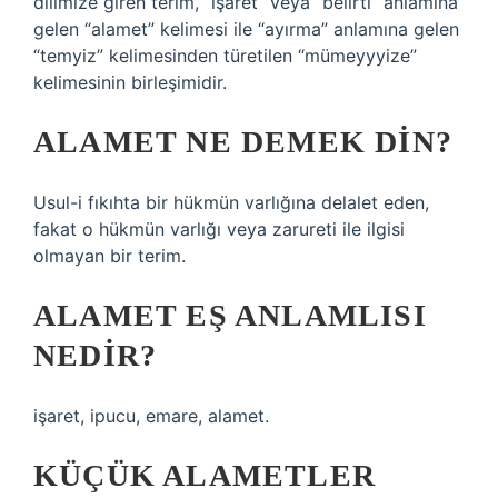
dilimize giren terim, “işaret” veya “belirti” anlamına
gelen “alamet” kelimesi ile “ayırma” anlamına gelen
“temyiz” kelimesinden türetilen “mümeyyyize”
kelimesinin birleşimidir.
ALAMET NE DEMEK DIN?
Usul-i fıkıhta bir hükmün varlığına delalet eden,
fakat o hükmün varlığı veya zarureti ile ilgisi
olmayan bir terim.
ALAMET EŞ ANLAMLISI
NEDIR?
işaret, ipucu, emare, alamet.
KÜÇÜK ALAMETLER