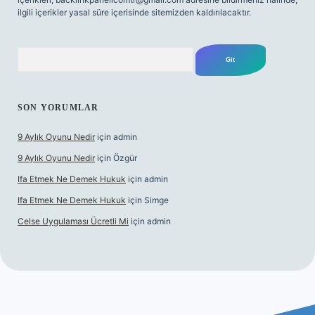
ilgili içerikler yasal süre içerisinde sitemizden kaldırılacaktır.
Arama
SON YORUMLAR
9 Aylık Oyunu Nedir
için
admin
9 Aylık Oyunu Nedir
için
Özgür
Ifa Etmek Ne Demek Hukuk
için
admin
Ifa Etmek Ne Demek Hukuk
için
Simge
Celse Uygulaması Ücretli Mi
için
admin
iş
betexper yeni giriş