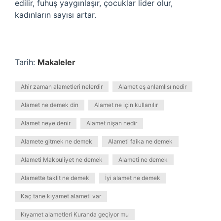
edilir, fuhuş yaygınlaşır, çocuklar lider olur,
kadınların sayısı artar.
Tarih:
Makaleler
Ahir zaman alametleri nelerdir
Alamet eş anlamlısı nedir
Alamet ne demek din
Alamet ne için kullanılır
Alamet neye denir
Alamet nişan nedir
Alamete gitmek ne demek
Alameti faika ne demek
Alameti Makbuliyet ne demek
Alameti ne demek
Alamette taklit ne demek
İyi alamet ne demek
Kaç tane kıyamet alameti var
Kıyamet alametleri Kuranda geçiyor mu