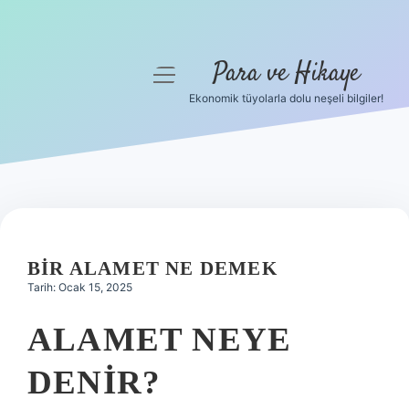
Para ve Hikaye
menüyü
aç
Ekonomik tüyolarla dolu neşeli bilgiler!
Anasayfa
Gizlilik Politikası
Yasal Uyarı
Hakkımızda
BIR ALAMET NE DEMEK
Tarih: Ocak 15, 2025
ALAMET NEYE
DENIR?