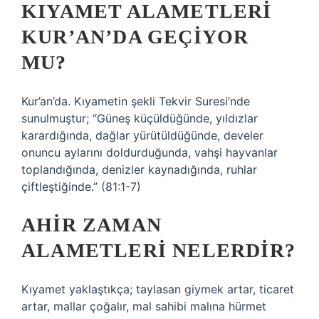
KIYAMET ALAMETLERI
KUR’AN’DA GEÇIYOR
MU?
Kur’an’da. Kıyametin şekli Tekvir Suresi’nde
sunulmuştur; “Güneş küçüldüğünde, yıldızlar
karardığında, dağlar yürütüldüğünde, develer
onuncu aylarını doldurduğunda, vahşi hayvanlar
toplandığında, denizler kaynadığında, ruhlar
çiftleştiğinde.” (81:1-7)
AHIR ZAMAN
ALAMETLERI NELERDIR?
Kıyamet yaklaştıkça; taylasan giymek artar, ticaret
artar, mallar çoğalır, mal sahibi malına hürmet