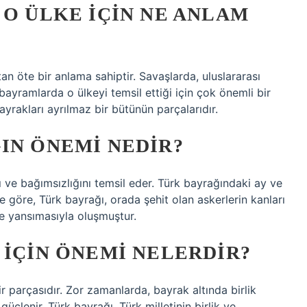
 O ÜLKE IÇIN NE ANLAM
an öte bir anlama sahiptir. Savaşlarda, uluslararası
bayramlarda o ülkeyi temsil ettiği için çok önemli bir
ayrakları ayrılmaz bir bütünün parçalarıdır.
IN ÖNEMI NEDIR?
nı ve bağımsızlığını temsil eder. Türk bayrağındaki ay ve
eye göre, Türk bayrağı, orada şehit olan askerlerin kanları
e yansımasıyla oluşmuştur.
 IÇIN ÖNEMI NELERDIR?
bir parçasıdır. Zor zamanlarda, bayrak altında birlik
çlenir. Türk bayrağı, Türk milletinin birlik ve