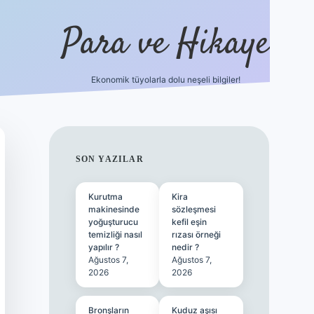
Para ve Hikaye
Ekonomik tüyolarla dolu neşeli bilgiler!
https://elexbetgiris.org/
hiltonbet giriş
be
SIDEBAR
SON YAZILAR
Kurutma
Kira
makinesinde
sözleşmesi
yoğuşturucu
kefil eşin
temizliği nasıl
rızası örneği
yapılır ?
nedir ?
Ağustos 7,
Ağustos 7,
2026
2026
Bronşların
Kuduz aşısı