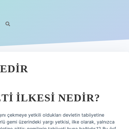
NEDIR
I ILKESI NEDIR?
nı çekmeye yetkili oldukları devletin tabiiyetine
lü gemi üzerindeki yargı yetkisi, ilke olarak, yalnızca
tine aittir; gemilerin tabiiyeti buna bağlıdır.12 Bu örf