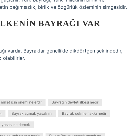
letin bağımsızlık, birlik ve özgürlük özleminin simgesidir.
LKENIN BAYRAĞI VAR
ğı vardır. Bayraklar genellikle dikdörtgen şeklindedir,
olabilirler.
 millet için önemi nelerdir
Bayrağın devleti ilkesi nedir
er
Bayrak açmak yasak mı
Bayrak çekme hakkı nedir
 yasası ne demek
zde bayrak yasası nedir
Evlere Bayrak asmak yasak mı