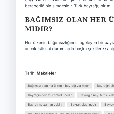
beraberliğinin simgesidir. Türk bayrağı, bir mil
BAĞIMSIZ OLAN HER Ü
MIDIR?
Her ülkenin bağımsızlığını simgeleyen bir bayra
ancak istisnai durumlarda başka şekillere sahip 
Tarih:
Makaleler
Bağımsız olan her ülkenin bayrağı var mıdır
Bayrağın bir
Bayrağın devleti kontrolü nedir
Bayrağın neyi temsil ed
Bayrak ne zaman çekilir
Bayrak olayı nedir
Bayrak
Bir ülkenin bayrağı o ülke için ne anlam ifade eder
Deni