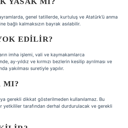
K YASAK MI?
ayramlarda, genel tatillerde, kurtuluş ve Atatürk’ü anma
e bağlı kalmaksızın bayrak asılabilir.
YOK EDILIR?
arın imha işlemi, vali ve kaymakamlarca
de, ay-yıldız ve kırmızı bezlerin kesilip ayrılması ve
da yakılması suretiyle yapılır.
 MI?
eya gerekli dikkat gösterilmeden kullanılamaz. Bu
 yetkililer tarafından derhal durdurulacak ve gerekli