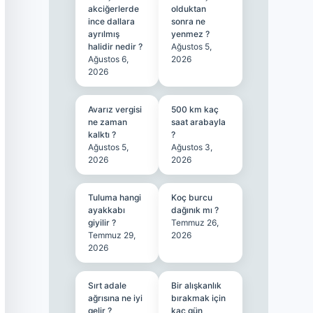
akciğerlerde
olduktan
ince dallara
sonra ne
ayrılmış
yenmez ?
halidir nedir ?
Ağustos 5,
Ağustos 6,
2026
2026
Avarız vergisi
500 km kaç
ne zaman
saat arabayla
kalktı ?
?
Ağustos 5,
Ağustos 3,
2026
2026
Tuluma hangi
Koç burcu
ayakkabı
dağınık mı ?
giyilir ?
Temmuz 26,
Temmuz 29,
2026
2026
Sırt adale
Bir alışkanlık
ağrısına ne iyi
bırakmak için
gelir ?
kaç gün