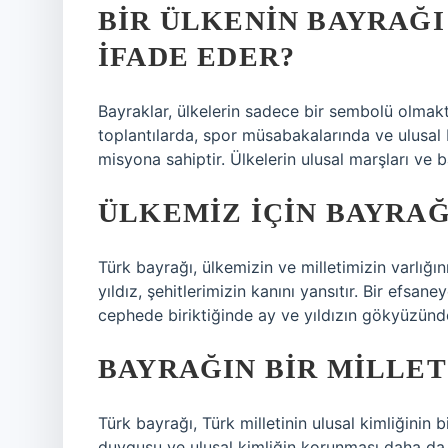
BIR ÜLKENIN BAYRAĞI
IFADE EDER?
Bayraklar, ülkelerin sadece bir sembolü olmakt
toplantılarda, spor müsabakalarında ve ulusal 
misyona sahiptir. Ülkelerin ulusal marşları ve b
ÜLKEMIZ IÇIN BAYRAĞ
Türk bayrağı, ülkemizin ve milletimizin varlığı
yıldız, şehitlerimizin kanını yansıtır. Bir efsan
cephede biriktiğinde ay ve yıldızın gökyüzünd
BAYRAĞIN BIR MILLET
Türk bayrağı, Türk milletinin ulusal kimliğinin 
duygusu ve ulusal kimliğin korunması daha da gü