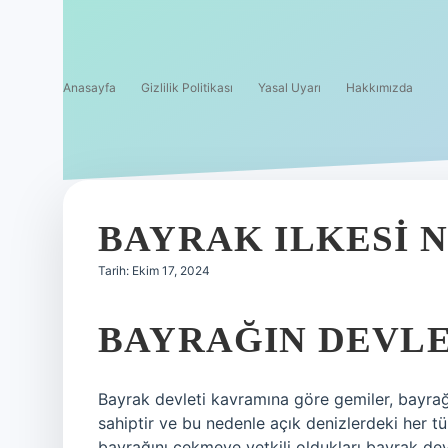
Anasayfa
Gizlilik Politikası
Yasal Uyarı
Hakkımızda
BAYRAK ILKESI 
Tarih: Ekim 17, 2024
BAYRAĞIN DEVLET
Bayrak devleti kavramına göre gemiler, bayrağı
sahiptir ve bu nedenle açık denizlerdeki her tür
bayrağını çekmeye yetkili oldukları bayrak devle