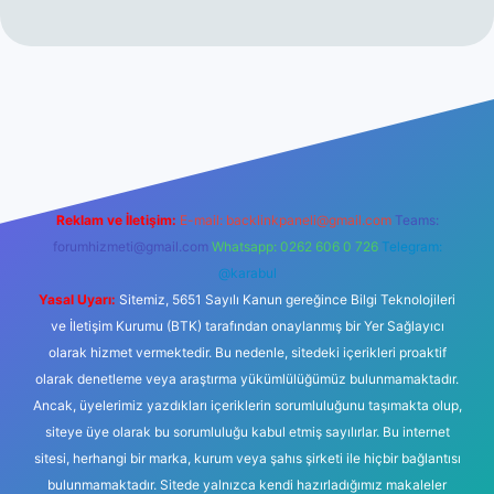
iltonbet giriş
betexper yeni giriş
Reklam ve İletişim:
E-mail:
backlinkpaneli@gmail.com
Teams:
forumhizmeti@gmail.com
Whatsapp: 0262 606 0 726
Telegram:
@karabul
Yasal Uyarı:
Sitemiz, 5651 Sayılı Kanun gereğince Bilgi Teknolojileri
ve İletişim Kurumu (BTK) tarafından onaylanmış bir Yer Sağlayıcı
olarak hizmet vermektedir. Bu nedenle, sitedeki içerikleri proaktif
olarak denetleme veya araştırma yükümlülüğümüz bulunmamaktadır.
Ancak, üyelerimiz yazdıkları içeriklerin sorumluluğunu taşımakta olup,
siteye üye olarak bu sorumluluğu kabul etmiş sayılırlar. Bu internet
sitesi, herhangi bir marka, kurum veya şahıs şirketi ile hiçbir bağlantısı
bulunmamaktadır. Sitede yalnızca kendi hazırladığımız makaleler