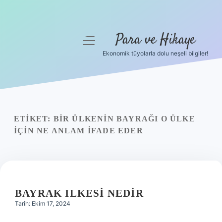
Para ve Hikaye
menüyü
aç
Ekonomik tüyolarla dolu neşeli bilgiler!
Anasayfa
Gizlilik Politikası
Yasal Uyarı
ETIKET:
BIR ÜLKENIN BAYRAĞI O ÜLKE
IÇIN NE ANLAM IFADE EDER
Hakkımızda
BAYRAK ILKESI NEDIR
Tarih: Ekim 17, 2024