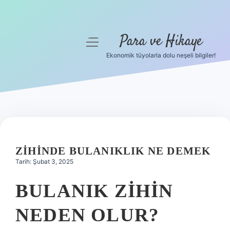
Para ve Hikaye
menüyü
aç
Ekonomik tüyolarla dolu neşeli bilgiler!
Anasayfa
Gizlilik Politikası
Yasal Uyarı
Hakkımızda
ZIHINDE BULANIKLIK NE DEMEK
Tarih: Şubat 3, 2025
BULANIK ZIHIN
NEDEN OLUR?