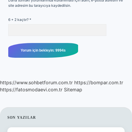
Daha sonraki yorumlarımda kullanılması için adım, e-posta adresim ve
site adresim bu tarayıcıya kaydedilsin.
6 + 2 kaçtır?
*
https://www.sohbetforum.com.tr
https://bompar.com.tr
https://fatosmodaevi.com.tr
Sitemap
SIDEBAR
SON YAZILAR