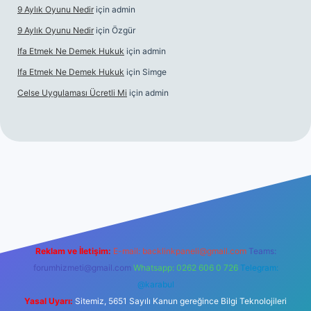
9 Aylık Oyunu Nedir
için
admin
9 Aylık Oyunu Nedir
için
Özgür
Ifa Etmek Ne Demek Hukuk
için
admin
Ifa Etmek Ne Demek Hukuk
için
Simge
Celse Uygulaması Ücretli Mi
için
admin
riş
betexper yeni giriş
Reklam ve İletişim:
E-mail:
backlinkpaneli@gmail.com
Teams:
forumhizmeti@gmail.com
Whatsapp: 0262 606 0 726
Telegram:
@karabul
Yasal Uyarı:
Sitemiz, 5651 Sayılı Kanun gereğince Bilgi Teknolojileri