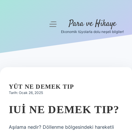
Para ve Hikaye
menüyü
aç
Ekonomik tüyolarla dolu neşeli bilgiler!
Anasayfa
Gizlilik Politikası
Yasal Uyarı
Hakkımızda
YÜT NE DEMEK TIP
Tarih: Ocak 26, 2025
IUI NE DEMEK TIP?
Aşılama nedir? Döllenme bölgesindeki hareketli