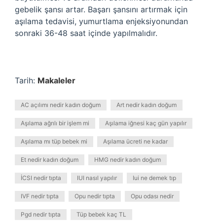
gebelik şansı artar. Başarı şansını artırmak için
aşılama tedavisi, yumurtlama enjeksiyonundan
sonraki 36-48 saat içinde yapılmalıdır.
Tarih:
Makaleler
AC açılımı nedir kadın doğum
Art nedir kadın doğum
Aşılama ağrılı bir işlem mi
Aşılama iğnesi kaç gün yapılır
Aşılama mı tüp bebek mi
Aşılama ücreti ne kadar
Et nedir kadın doğum
HMG nedir kadın doğum
İCSI nedir tıpta
IUI nasıl yapılır
Iui ne demek tıp
IVF nedir tıpta
Opu nedir tıpta
Opu odası nedir
Pgd nedir tıpta
Tüp bebek kaç TL