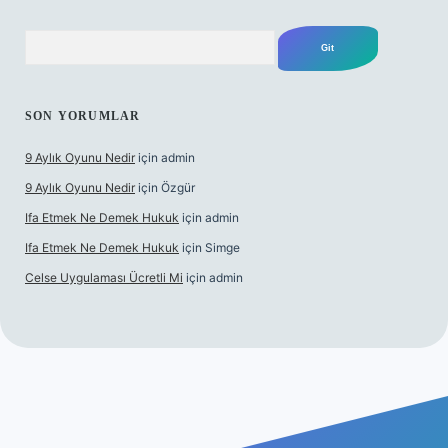
Arama
SON YORUMLAR
9 Aylık Oyunu Nedir
için
admin
9 Aylık Oyunu Nedir
için
Özgür
Ifa Etmek Ne Demek Hukuk
için
admin
Ifa Etmek Ne Demek Hukuk
için
Simge
Celse Uygulaması Ücretli Mi
için
admin
ş
betexper yeni giriş