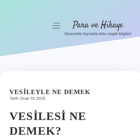
Para ve Hikaye
menüyü
aç
Ekonomik tüyolarla dolu neşeli bilgiler!
Anasayfa
Gizlilik Politikası
Yasal Uyarı
Hakkımızda
VESILEYLE NE DEMEK
Tarih: Ocak 19, 2025
VESILESI NE
DEMEK?