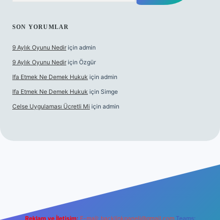
SON YORUMLAR
9 Aylık Oyunu Nedir
için
admin
9 Aylık Oyunu Nedir
için
Özgür
Ifa Etmek Ne Demek Hukuk
için
admin
Ifa Etmek Ne Demek Hukuk
için
Simge
Celse Uygulaması Ücretli Mi
için
admin
g/
hiltonbet giriş
betexper yeni giriş
Reklam ve İletişim:
E-mail:
backlinkpaneli@gmail.com
Teams: