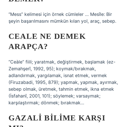
“Mess” kelimesi için örnek cümleler … Mesîle: Bir
şeyin başarılmasını mümkün kılan yol, araç, sebep.
CEALE NE DEMEK
ARAPÇA?
“Ceàle” fiili; yaratmak, değiştirmek, başlamak (ez-
Zemahşerî, 1992, 95); koymak/bırakmak,
adlandırmak, yargılamak, isnat etmek, vermek
(Firuzabadi, 1995, 879); yapmak, yapmak, ayırmak,
sebep olmak, üretmek, tahmin etmek, ikna etmek
(İsfahanî, 2001, 101); söylemek; varsaymak;
karşılaştırmak; dönmek; bırakmak…
GAZALI BILIME KARŞI