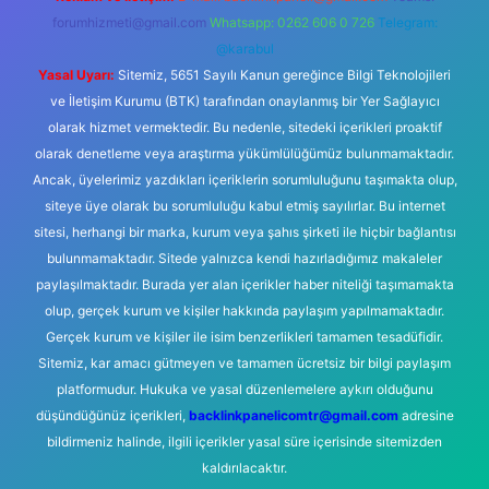
forumhizmeti@gmail.com
Whatsapp: 0262 606 0 726
Telegram:
@karabul
Yasal Uyarı:
Sitemiz, 5651 Sayılı Kanun gereğince Bilgi Teknolojileri
ve İletişim Kurumu (BTK) tarafından onaylanmış bir Yer Sağlayıcı
olarak hizmet vermektedir. Bu nedenle, sitedeki içerikleri proaktif
olarak denetleme veya araştırma yükümlülüğümüz bulunmamaktadır.
Ancak, üyelerimiz yazdıkları içeriklerin sorumluluğunu taşımakta olup,
siteye üye olarak bu sorumluluğu kabul etmiş sayılırlar. Bu internet
sitesi, herhangi bir marka, kurum veya şahıs şirketi ile hiçbir bağlantısı
bulunmamaktadır. Sitede yalnızca kendi hazırladığımız makaleler
paylaşılmaktadır. Burada yer alan içerikler haber niteliği taşımamakta
olup, gerçek kurum ve kişiler hakkında paylaşım yapılmamaktadır.
Gerçek kurum ve kişiler ile isim benzerlikleri tamamen tesadüfidir.
Sitemiz, kar amacı gütmeyen ve tamamen ücretsiz bir bilgi paylaşım
platformudur. Hukuka ve yasal düzenlemelere aykırı olduğunu
düşündüğünüz içerikleri,
backlinkpanelicomtr@gmail.com
adresine
bildirmeniz halinde, ilgili içerikler yasal süre içerisinde sitemizden
kaldırılacaktır.