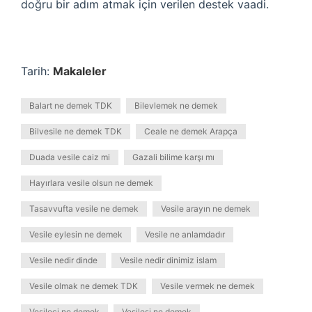
doğru bir adım atmak için verilen destek vaadi.
Tarih:
Makaleler
Balart ne demek TDK
Bilevlemek ne demek
Bilvesile ne demek TDK
Ceale ne demek Arapça
Duada vesile caiz mi
Gazali bilime karşı mı
Hayırlara vesile olsun ne demek
Tasavvufta vesile ne demek
Vesile arayın ne demek
Vesile eylesin ne demek
Vesile ne anlamdadır
Vesile nedir dinde
Vesile nedir dinimiz islam
Vesile olmak ne demek TDK
Vesile vermek ne demek
Vesileci ne demek
Vesilesi ne demek