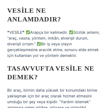
VESILE NE
ANLAMDADIR?
❝VESİLE❞
Arapça bir kelimedir.
Sözlük anlamı;
“araç, vasıta, yöntem, imkân, elverişli durum,
elverişli ortam.”
Bir iş veya olayın
gerçekleşmesine aracılık etme, sonucu elde etmek
için kullanılan yol ve yöntem demektir.
TASAVVUFTA VESILE NE
DEMEK?
Bir araç, birinin daha yüksek bir konumdaki birine
yaklaşmak için bir araç olarak hizmet etmesini
umduğu bir şey veya kişidir. “Yardım istemek”
anlamına gelen istiâne, istigase ve istimdâd