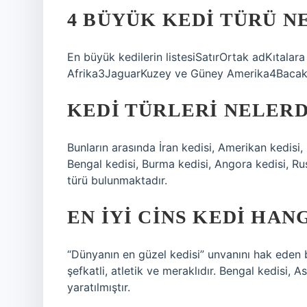
4 BÜYÜK KEDI TÜRÜ N
En büyük kedilerin listesiSatırOrtak adKıtalar
Afrika3JaguarKuzey ve Güney Amerika4BacakA
KEDI TÜRLERI NELERD
Bunların arasında İran kedisi, Amerikan kedisi, 
Bengal kedisi, Burma kedisi, Angora kedisi, Ru
türü bulunmaktadır.
EN IYI CINS KEDI HANG
“Dünyanın en güzel kedisi” unvanını hak eden bir
şefkatli, atletik ve meraklıdır. Bengal kedisi, A
yaratılmıştır.