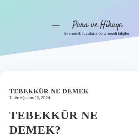
Para ve Hikaye
menüyü
aç
Ekonomik tüyolarla dolu neşeli bilgiler!
Anasayfa
Gizlilik Politikası
Yasal Uyarı
Hakkımızda
TEBEKKÜR NE DEMEK
Tarih: Ağustos 10, 2024
TEBEKKÜR NE
DEMEK?