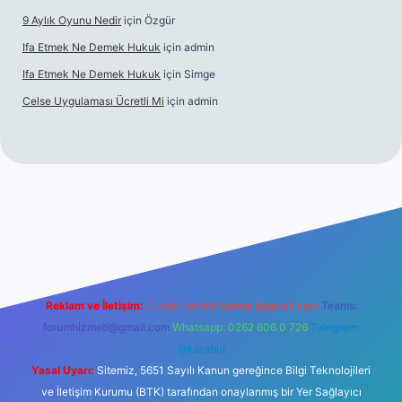
9 Aylık Oyunu Nedir
için
Özgür
Ifa Etmek Ne Demek Hukuk
için
admin
Ifa Etmek Ne Demek Hukuk
için
Simge
Celse Uygulaması Ücretli Mi
için
admin
ş
betexper yeni giriş
Reklam ve İletişim:
E-mail:
backlinkpaneli@gmail.com
Teams:
forumhizmeti@gmail.com
Whatsapp: 0262 606 0 726
Telegram:
@karabul
Yasal Uyarı:
Sitemiz, 5651 Sayılı Kanun gereğince Bilgi Teknolojileri
ve İletişim Kurumu (BTK) tarafından onaylanmış bir Yer Sağlayıcı