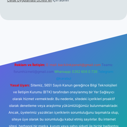
Celse Uygulaması Ücretli Mi
için
admin
betexper yeni giriş
Reklam ve İletişim:
E-mail:
backlinkpaneli@gmail.com
Teams:
forumhizmeti@gmail.com
Whatsapp: 0262 606 0 726
Telegram:
@karabul
Yasal Uyarı:
Sitemiz, 5651 Sayılı Kanun gereğince Bilgi Teknolojileri
ve İletişim Kurumu (BTK) tarafından onaylanmış bir Yer Sağlayıcı
olarak hizmet vermektedir. Bu nedenle, sitedeki içerikleri proaktif
olarak denetleme veya araştırma yükümlülüğümüz bulunmamaktadır.
Ancak, üyelerimiz yazdıkları içeriklerin sorumluluğunu taşımakta olup,
siteye üye olarak bu sorumluluğu kabul etmiş sayılırlar. Bu internet
sitesi, herhangi bir marka, kurum veya şahıs şirketi ile hiçbir bağlantısı