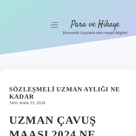
Para ve Hikaye
menüyü
aç
Ekonomik tüyolarla dolu neşeli bilgiler!
Anasayfa
Gizlilik Politikası
Yasal Uyarı
Hakkımızda
SÖZLEŞMELI UZMAN AYLIĞI NE
KADAR
Tarih: Aralık 23, 2024
UZMAN ÇAVUŞ
MAAŞI 2024 NE