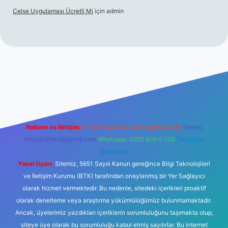
Celse Uygulaması Ücretli Mi
için
admin
iş
betexper yeni giriş
Reklam ve İletişim:
E-mail:
backlinkpaneli@gmail.com
Teams:
forumhizmeti@gmail.com
Whatsapp: 0262 606 0 726
Telegram:
@karabul
Yasal Uyarı:
Sitemiz, 5651 Sayılı Kanun gereğince Bilgi Teknolojileri
ve İletişim Kurumu (BTK) tarafından onaylanmış bir Yer Sağlayıcı
olarak hizmet vermektedir. Bu nedenle, sitedeki içerikleri proaktif
olarak denetleme veya araştırma yükümlülüğümüz bulunmamaktadır.
Ancak, üyelerimiz yazdıkları içeriklerin sorumluluğunu taşımakta olup,
siteye üye olarak bu sorumluluğu kabul etmiş sayılırlar. Bu internet