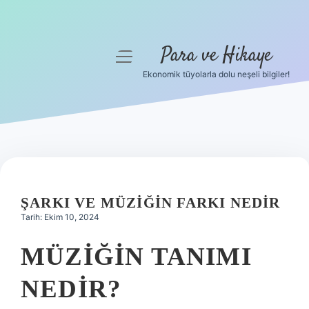
Para ve Hikaye
menüyü
aç
Ekonomik tüyolarla dolu neşeli bilgiler!
Anasayfa
Gizlilik Politikası
Yasal Uyarı
Hakkımızda
ŞARKI VE MÜZIĞIN FARKI NEDIR
Tarih: Ekim 10, 2024
MÜZIĞIN TANIMI
NEDIR?