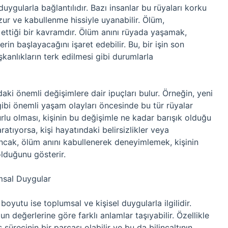
ygularla bağlantılıdır. Bazı insanlar bu rüyaları korku
uzur ve kabullenme hissiyle uyanabilir. Ölüm,
il ettiği bir kavramdır. Ölüm anını rüyada yaşamak,
erin başlayacağını işaret edebilir. Bu, bir işin son
ışkanlıkların terk edilmesi gibi durumlarla
aki önemli değişimlere dair ipuçları bulur. Örneğin, yeni
gibi önemli yaşam olayları öncesinde bu tür rüyalar
lu olması, kişinin bu değişimle ne kadar barışık olduğu
aratıyorsa, kişi hayatındaki belirsizlikler veya
ncak, ölüm anını kabullenerek deneyimlemek, kişinin
lduğunu gösterir.
msal Duygular
yutu ise toplumsal ve kişisel duygularla ilgilidir.
n değerlerine göre farklı anlamlar taşıyabilir. Özellikle
ürecinin bir parçası olabilir ve bu da bilinçaltının