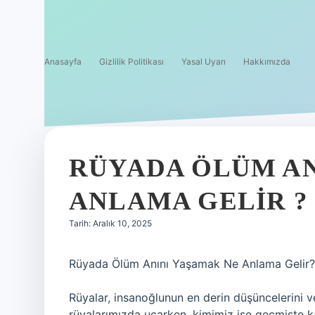
Anasayfa
Gizlilik Politikası
Yasal Uyarı
Hakkımızda
RÜYADA ÖLÜM AN
ANLAMA GELIR ?
Tarih: Aralık 10, 2025
Rüyada Ölüm Anını Yaşamak Ne Anlama Gelir? K
Rüyalar, insanoğlunun en derin düşüncelerini v
rüyalarımızda uçarken, kimimiz ise geçmişte k