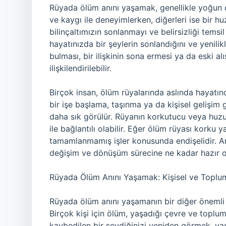
Rüyada ölüm anını yaşamak, genellikle yoğun du
ve kaygı ile deneyimlerken, diğerleri ise bir h
bilinçaltımızın sonlanmayı ve belirsizliği tems
hayatınızda bir şeylerin sonlandığını ve yenilikl
bulması, bir ilişkinin sona ermesi ya da eski al
ilişkilendirilebilir.
Birçok insan, ölüm rüyalarında aslında hayatınd
bir işe başlama, taşınma ya da kişisel gelişim 
daha sık görülür. Rüyanın korkutucu veya huzur
ile bağlantılı olabilir. Eğer ölüm rüyası korku y
tamamlanmamış işler konusunda endişelidir. A
değişim ve dönüşüm sürecine ne kadar hazır o
Rüyada Ölüm Anını Yaşamak: Kişisel ve Toplu
Rüyada ölüm anını yaşamanın bir diğer önemli bo
Birçok kişi için ölüm, yaşadığı çevre ve toplumu
kaybedilen bir sevdiğinizi yeniden görmek, yas s