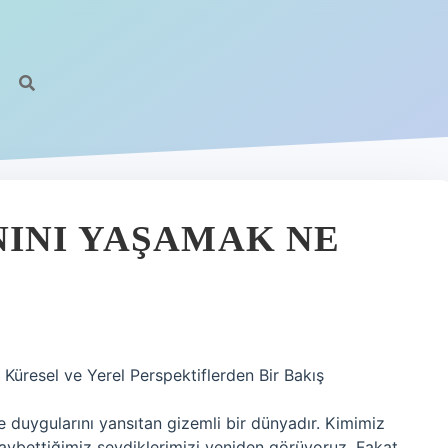
INI YAŞAMAK NE
üresel ve Yerel Perspektiflerden Bir Bakış
e duygularını yansıtan gizemli bir dünyadır. Kimimiz
aybettiğimiz sevdiklerimizi yeniden görüyoruz. Fakat