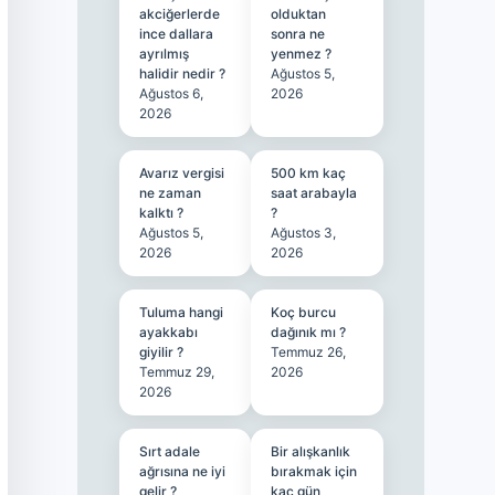
akciğerlerde
olduktan
ince dallara
sonra ne
ayrılmış
yenmez ?
halidir nedir ?
Ağustos 5,
Ağustos 6,
2026
2026
Avarız vergisi
500 km kaç
ne zaman
saat arabayla
kalktı ?
?
Ağustos 5,
Ağustos 3,
2026
2026
Tuluma hangi
Koç burcu
ayakkabı
dağınık mı ?
giyilir ?
Temmuz 26,
Temmuz 29,
2026
2026
Sırt adale
Bir alışkanlık
ağrısına ne iyi
bırakmak için
gelir ?
kaç gün