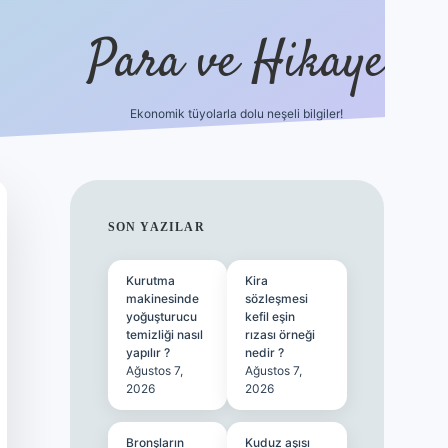
Para ve Hikaye
Ekonomik tüyolarla dolu neşeli bilgiler!
https://elexbetgiris.org/
hiltonbet gi
SIDEBAR
SON YAZILAR
Kurutma
Kira
makinesinde
sözleşmesi
yoğuşturucu
kefil eşin
temizliği nasıl
rızası örneği
yapılır ?
nedir ?
Ağustos 7,
Ağustos 7,
2026
2026
Bronşların
Kuduz aşısı