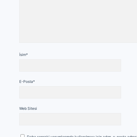
İsim*
E-Posta*
Web Sitesi
Daha sonraki yorumlarımda kullanılması için adım, e-posta adresi