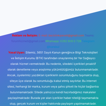
texper yeni giriş
Reklam ve İletişim:
E-mail:
backlinkpaneli@gmail.com
Teams:
forumhizmeti@gmail.com
Whatsapp: 0262 606 0 726
Telegram:
@karabul
Yasal Uyarı:
Sitemiz, 5651 Sayılı Kanun gereğince Bilgi Teknolojileri
ve İletişim Kurumu (BTK) tarafından onaylanmış bir Yer Sağlayıcı
olarak hizmet vermektedir. Bu nedenle, sitedeki içerikleri proaktif
olarak denetleme veya araştırma yükümlülüğümüz bulunmamaktadır.
Ancak, üyelerimiz yazdıkları içeriklerin sorumluluğunu taşımakta olup,
siteye üye olarak bu sorumluluğu kabul etmiş sayılırlar. Bu internet
sitesi, herhangi bir marka, kurum veya şahıs şirketi ile hiçbir bağlantısı
bulunmamaktadır. Sitede yalnızca kendi hazırladığımız makaleler
paylaşılmaktadır. Burada yer alan içerikler haber niteliği taşımamakta
olup, gerçek kurum ve kişiler hakkında paylaşım yapılmamaktadır.