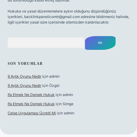
bu sorumluluğu kabul etmiş sayılırlar.
Hukuka ve yasal düzenlemelere aykırı olduğunu düşündüğünüz
içerikleri,
backlinkpanelicomtr@gmail.com
adresine bildirmeniz halinde,
ilgili içerikler yasal süre içerisinde sitemizden kaldırılacaktır.
Arama
SON YORUMLAR
9 Aylık Oyunu Nedir
için
admin
9 Aylık Oyunu Nedir
için
Özgür
Ifa Etmek Ne Demek Hukuk
için
admin
Ifa Etmek Ne Demek Hukuk
için
Simge
Celse Uygulaması Ücretli Mi
için
admin