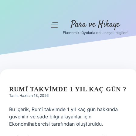
Para ve Hikaye
menüyü
aç
Ekonomik tüyolarla dolu neşeli bilgiler!
Anasayfa
Gizlilik Politikası
Yasal Uyarı
Hakkımızda
RUMÎ TAKVIMDE 1 YIL KAÇ GÜN ?
Tarih: Haziran 13, 2026
Bu içerik, Rumî takvimde 1 yıl kaç gün hakkında
güvenilir ve sade bilgi arayanlar için
Ekonomihabercisi tarafından oluşturuldu.