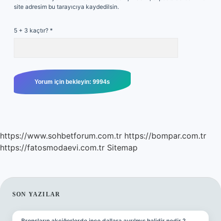
site adresim bu tarayıcıya kaydedilsin.
5 + 3 kaçtır?
*
https://www.sohbetforum.com.tr
https://bompar.com.tr
https://fatosmodaevi.com.tr
Sitemap
SIDEBAR
SON YAZILAR
Bronşların akciğerlerde ince dallara ayrılmış halidir nedir ?