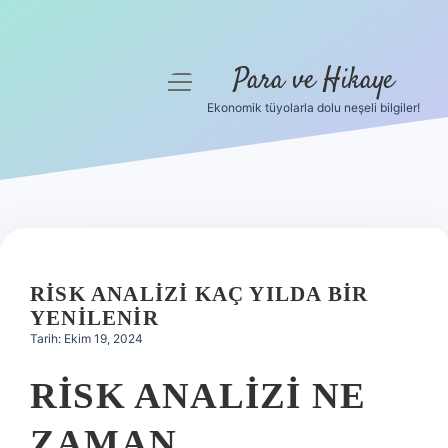
Para ve Hikaye
menüyü
aç
Ekonomik tüyolarla dolu neşeli bilgiler!
Anasayfa
Gizlilik Politikası
Yasal Uyarı
Hakkımızda
RISK ANALIZI KAÇ YILDA BIR
YENILENIR
Tarih: Ekim 19, 2024
RISK ANALIZI NE
ZAMAN