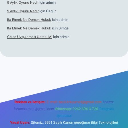
9 Aylık Oyunu Nedir
için
admin
9 Aylık Oyunu Nedir
için
Özgür
Ifa Etmek Ne Demek Hukuk
için
admin
Ifa Etmek Ne Demek Hukuk
için
Simge
Celse Uygulaması Ücretli Mi
için
admin
etexper yeni giriş
Reklam ve İletişim:
E-mail:
backlinkpaneli@gmail.com
Teams:
forumhizmeti@gmail.com
Whatsapp: 0262 606 0 726
Telegram:
@karabul
Yasal Uyarı:
Sitemiz, 5651 Sayılı Kanun gereğince Bilgi Teknolojileri