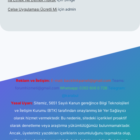
Celse Uygulaması Ücretli Mi
için
admin
iş
betexper yeni giriş
Reklam ve İletişim:
E-mail:
backlinkpaneli@gmail.com
Teams:
forumhizmeti@gmail.com
Whatsapp: 0262 606 0 726
Telegram:
@karabul
Yasal Uyarı:
Sitemiz, 5651 Sayılı Kanun gereğince Bilgi Teknolojileri
ve İletişim Kurumu (BTK) tarafından onaylanmış bir Yer Sağlayıcı
olarak hizmet vermektedir. Bu nedenle, sitedeki içerikleri proaktif
olarak denetleme veya araştırma yükümlülüğümüz bulunmamaktadır.
Ancak, üyelerimiz yazdıkları içeriklerin sorumluluğunu taşımakta olup,