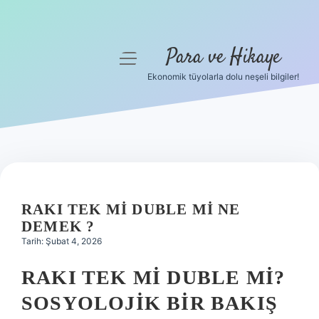
Para ve Hikaye
menüyü
aç
Ekonomik tüyolarla dolu neşeli bilgiler!
Anasayfa
Gizlilik Politikası
Yasal Uyarı
Hakkımızda
RAKI TEK MI DUBLE MI NE
DEMEK ?
Tarih: Şubat 4, 2026
RAKI TEK MI DUBLE MI?
SOSYOLOJIK BIR BAKIŞ