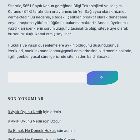
Sitemiz, 5651 Sayılı Kanun gereğince Bilgi Teknolojileri ve İletişim
Kurumu (BTK) tarafından onaylanmış bir Yer Sağlayıcı olarak hizmet
vermektedir. Bu nedenle, sitedeki içerikleri proaktif olarak denetleme
veya araştırma yükümlülüğümüz bulunmamaktadır. Ancak, üyelerimiz
yazdıkları içeriklerin sorumluluğunu taşımakta olup, siteye üye olarak
bu sorumluluğu kabul etmiş sayılırlar.
Hukuka ve yasal düzenlemelere aykırı olduğunu düşündüğünüz
içerikleri,
backlinkpanelicomtr@gmail.com
adresine bildirmeniz halinde,
ilgili içerikler yasal süre içerisinde sitemizden kaldırılacaktır.
Arama
SON YORUMLAR
9 Aylık Oyunu Nedir
için
admin
9 Aylık Oyunu Nedir
için
Özgür
Ifa Etmek Ne Demek Hukuk
için
admin
Ifa Etmek Ne Demek Hukuk
için
Simge