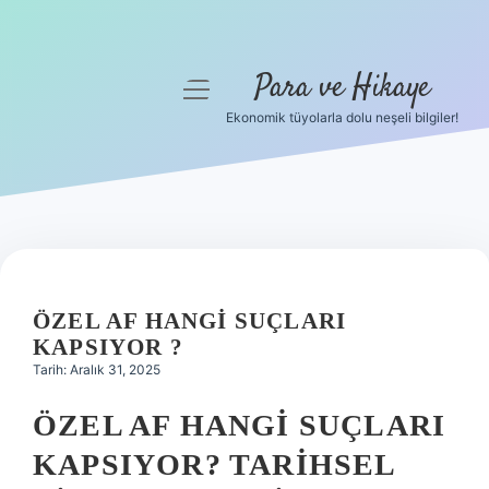
Para ve Hikaye
menüyü
aç
Ekonomik tüyolarla dolu neşeli bilgiler!
Anasayfa
Gizlilik Politikası
Yasal Uyarı
Hakkımızda
ÖZEL AF HANGI SUÇLARI
KAPSIYOR ?
Tarih: Aralık 31, 2025
ÖZEL AF HANGI SUÇLARI
KAPSIYOR? TARIHSEL