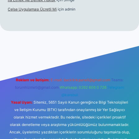
Celse Uygulaması Ücretli Mi
için
admin
iş
betexper yeni giriş
Reklam ve İletişim:
E-mail:
backlinkpaneli@gmail.com
Teams:
forumhizmeti@gmail.com
Whatsapp: 0262 606 0 726
Telegram:
@karabul
Yasal Uyarı:
Sitemiz, 5651 Sayılı Kanun gereğince Bilgi Teknolojileri
ve İletişim Kurumu (BTK) tarafından onaylanmış bir Yer Sağlayıcı
olarak hizmet vermektedir. Bu nedenle, sitedeki içerikleri proaktif
olarak denetleme veya araştırma yükümlülüğümüz bulunmamaktadır.
Ancak, üyelerimiz yazdıkları içeriklerin sorumluluğunu taşımakta olup,