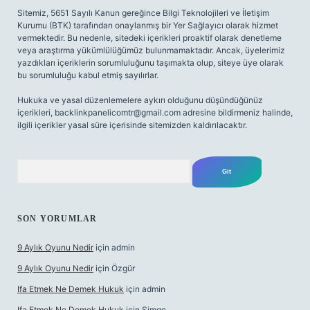
Sitemiz, 5651 Sayılı Kanun gereğince Bilgi Teknolojileri ve İletişim
Kurumu (BTK) tarafından onaylanmış bir Yer Sağlayıcı olarak hizmet
vermektedir. Bu nedenle, sitedeki içerikleri proaktif olarak denetleme
veya araştırma yükümlülüğümüz bulunmamaktadır. Ancak, üyelerimiz
yazdıkları içeriklerin sorumluluğunu taşımakta olup, siteye üye olarak
bu sorumluluğu kabul etmiş sayılırlar.
Hukuka ve yasal düzenlemelere aykırı olduğunu düşündüğünüz
içerikleri,
backlinkpanelicomtr@gmail.com
adresine bildirmeniz halinde,
ilgili içerikler yasal süre içerisinde sitemizden kaldırılacaktır.
Arama
SON YORUMLAR
9 Aylık Oyunu Nedir
için
admin
9 Aylık Oyunu Nedir
için
Özgür
Ifa Etmek Ne Demek Hukuk
için
admin
Ifa Etmek Ne Demek Hukuk
için
Simge