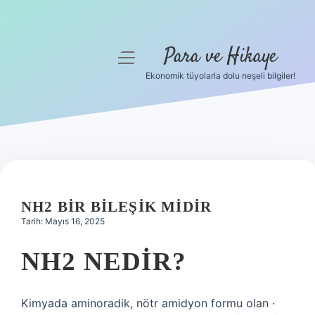
Para ve Hikaye
menüyü
aç
Ekonomik tüyolarla dolu neşeli bilgiler!
Anasayfa
Gizlilik Politikası
Yasal Uyarı
Hakkımızda
NH2 BIR BILEŞIK MIDIR
Tarih: Mayıs 16, 2025
NH2 NEDIR?
Kimyada aminoradik, nötr amidyon formu olan ·