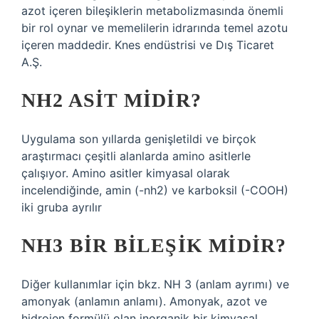
azot içeren bileşiklerin metabolizmasında önemli
bir rol oynar ve memelilerin idrarında temel azotu
içeren maddedir. Knes endüstrisi ve Dış Ticaret
A.Ş.
NH2 ASIT MIDIR?
Uygulama son yıllarda genişletildi ve birçok
araştırmacı çeşitli alanlarda amino asitlerle
çalışıyor. Amino asitler kimyasal olarak
incelendiğinde, amin (-nh2) ve karboksil (-COOH)
iki gruba ayrılır
NH3 BIR BILEŞIK MIDIR?
Diğer kullanımlar için bkz. NH 3 (anlam ayrımı) ve
amonyak (anlamın anlamı). Amonyak, azot ve
hidrojen formülü olan inorganik bir kimyasal