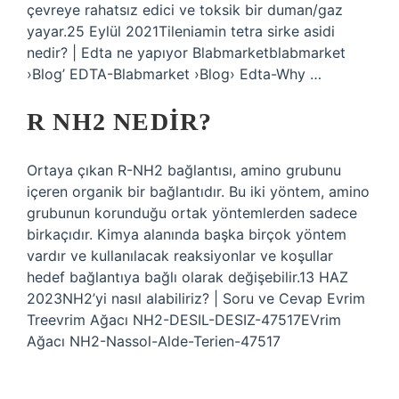
çevreye rahatsız edici ve toksik bir duman/gaz
yayar.25 Eylül 2021Tileniamin tetra sirke asidi
nedir? | Edta ne yapıyor Blabmarketblabmarket
›Blog’ EDTA-Blabmarket ›Blog› Edta-Why …
R NH2 NEDIR?
Ortaya çıkan R-NH2 bağlantısı, amino grubunu
içeren organik bir bağlantıdır. Bu iki yöntem, amino
grubunun korunduğu ortak yöntemlerden sadece
birkaçıdır. Kimya alanında başka birçok yöntem
vardır ve kullanılacak reaksiyonlar ve koşullar
hedef bağlantıya bağlı olarak değişebilir.13 HAZ
2023NH2’yi nasıl alabiliriz? | Soru ve Cevap Evrim
Treevrim Ağacı NH2-DESIL-DESIZ-47517EVrim
Ağacı NH2-Nassol-Alde-Terien-47517