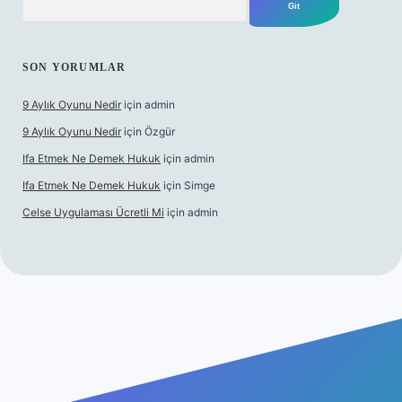
SON YORUMLAR
9 Aylık Oyunu Nedir
için
admin
9 Aylık Oyunu Nedir
için
Özgür
Ifa Etmek Ne Demek Hukuk
için
admin
Ifa Etmek Ne Demek Hukuk
için
Simge
Celse Uygulaması Ücretli Mi
için
admin
 giriş
betexper yeni giriş