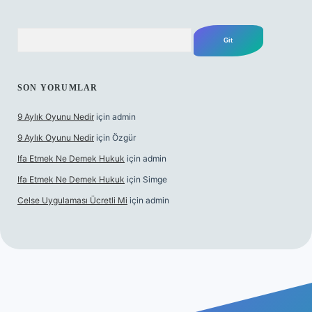
Arama
SON YORUMLAR
9 Aylık Oyunu Nedir
için
admin
9 Aylık Oyunu Nedir
için
Özgür
Ifa Etmek Ne Demek Hukuk
için
admin
Ifa Etmek Ne Demek Hukuk
için
Simge
Celse Uygulaması Ücretli Mi
için
admin
betexper yeni giriş