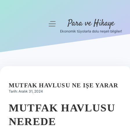
Para ve Hikaye
menüyü
aç
Ekonomik tüyolarla dolu neşeli bilgiler!
Anasayfa
Gizlilik Politikası
Yasal Uyarı
Hakkımızda
MUTFAK HAVLUSU NE IŞE YARAR
Tarih: Aralık 31, 2024
MUTFAK HAVLUSU
NEREDE