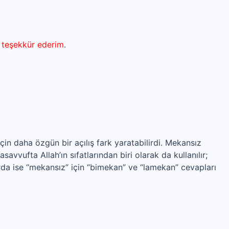
n
teşekkür ederim
.
için daha özgün bir açılış fark yaratabilirdi. Mekansız
avvufta Allah’ın sıfatlarından biri olarak da kullanılır;
arda ise “mekansız” için “bimekan” ve “lamekan” cevapları