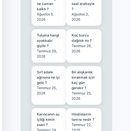
ne zaman
saat arabayla
kalktı ?
?
Ağustos 5,
Ağustos 3,
2026
2026
Tuluma hangi
Koç burcu
ayakkabı
dağınık mı ?
giyilir ?
Temmuz 26,
Temmuz 29,
2026
2026
Sırt adale
Bir alışkanlık
ağrısına ne iyi
bırakmak için
gelir ?
kaç gün
Temmuz 25,
gerekir ?
2026
Temmuz 25,
2026
Karıncanın su
Hindistan’ın
içtiği kimin
tanrısı nedir ?
eseri ?
Temmuz 22,
Temmuz 24,
2026