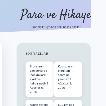
Para ve Hikaye
Ekonomik tüyolarla dolu neşeli bilgiler!
https://elexbetgiris.org/
hiltonbet giriş
b
SIDEBAR
SON YAZILAR
Bronşların
Kuduz aşısı
akciğerlerde
olduktan
ince dallara
sonra ne
ayrılmış
yenmez ?
halidir nedir ?
Ağustos 5,
Ağustos 6,
2026
2026
Avarız vergisi
500 km kaç