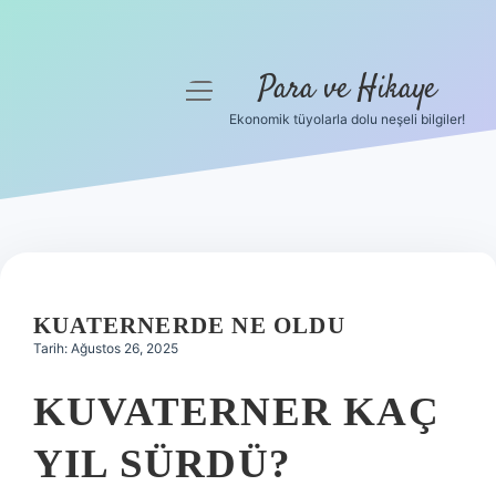
Para ve Hikaye
menüyü
aç
Ekonomik tüyolarla dolu neşeli bilgiler!
Anasayfa
Gizlilik Politikası
Yasal Uyarı
Hakkımızda
KUATERNERDE NE OLDU
Tarih: Ağustos 26, 2025
KUVATERNER KAÇ
YIL SÜRDÜ?