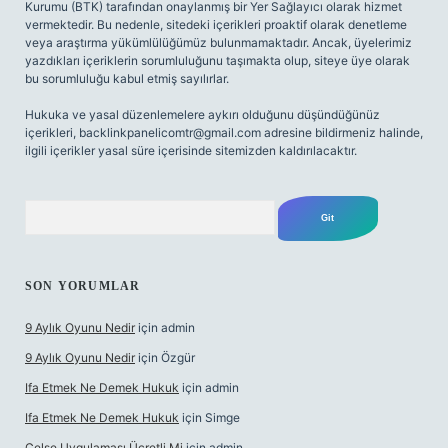
Kurumu (BTK) tarafından onaylanmış bir Yer Sağlayıcı olarak hizmet
vermektedir. Bu nedenle, sitedeki içerikleri proaktif olarak denetleme
veya araştırma yükümlülüğümüz bulunmamaktadır. Ancak, üyelerimiz
yazdıkları içeriklerin sorumluluğunu taşımakta olup, siteye üye olarak
bu sorumluluğu kabul etmiş sayılırlar.
Hukuka ve yasal düzenlemelere aykırı olduğunu düşündüğünüz
içerikleri,
backlinkpanelicomtr@gmail.com
adresine bildirmeniz halinde,
ilgili içerikler yasal süre içerisinde sitemizden kaldırılacaktır.
Arama
SON YORUMLAR
9 Aylık Oyunu Nedir
için
admin
9 Aylık Oyunu Nedir
için
Özgür
Ifa Etmek Ne Demek Hukuk
için
admin
Ifa Etmek Ne Demek Hukuk
için
Simge
Celse Uygulaması Ücretli Mi
için
admin