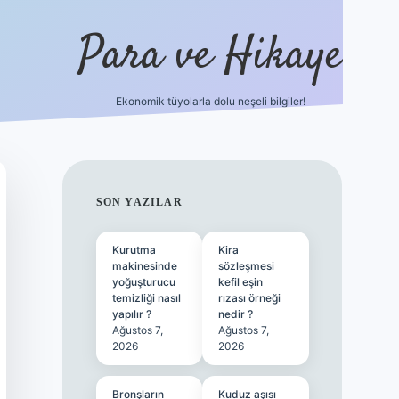
Para ve Hikaye
Ekonomik tüyolarla dolu neşeli bilgiler!
https://elexbetgiris.org/
hiltonbet giriş
be
SIDEBAR
SON YAZILAR
Kurutma
Kira
makinesinde
sözleşmesi
yoğuşturucu
kefil eşin
temizliği nasıl
rızası örneği
yapılır ?
nedir ?
Ağustos 7,
Ağustos 7,
2026
2026
Bronşların
Kuduz aşısı