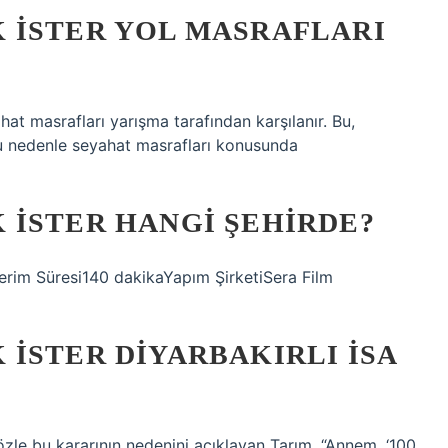
 İSTER YOL MASRAFLARI
at masrafları yarışma tarafından karşılanır. Bu,
 bu nedenle seyahat masrafları konusunda
 İSTER HANGI ŞEHIRDE?
rim Süresi140 dakikaYapım ŞirketiSera Film
İSTER DIYARBAKIRLI İSA
zle bu kararının nedenini açıklayan Tarım, “Annem, ‘100