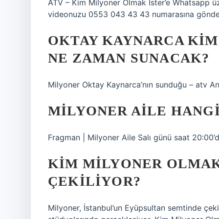
ATV – Kim Milyoner Olmak İster’e Whatsapp üze
videonuzu 0553 043 43 43 numarasına gönderi
OKTAY KAYNARCA KIM
NE ZAMAN SUNACAK?
Milyoner Oktay Kaynarca’nın sunduğu – atv A
MILYONER AILE HANGI
Fragman | Milyoner Aile Salı günü saat 20:00’
KIM MILYONER OLMAK
ÇEKILIYOR?
Milyoner, İstanbul’un Eyüpsultan semtinde çek