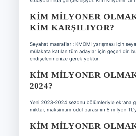
stüdyolarında gerçekleşiyor. Kim Milyoner Olma
KIM MILYONER OLMAK
KIM KARŞILIYOR?
Seyahat masrafları: KMOMI yarışması için seyah
mülakata katılan tüm adaylar için geçerlidir,
endişelenmenize gerek yoktur.
KIM MILYONER OLMAK
2024?
Yeni 2023-2024 sezonu bölümleriyle ekrana ge
miktar, maksimum ödül parasının 5 milyon TL’ye
KIM MILYONER OLMAK