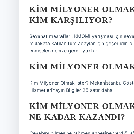
KIM MILYONER OLMAK
KIM KARŞILIYOR?
Seyahat masrafları: KMOMI yarışması için seyah
mülakata katılan tüm adaylar için geçerlidir,
endişelenmenize gerek yoktur.
KIM MILYONER OLMAK
Kim Milyoner Olmak İster? MekanİstanbulGöste
HizmetleriYayın Bilgileri25 satır daha
KIM MILYONER OLMAK 
NE KADAR KAZANDI?
Cevabını bilmesine rağmen annesine verdiği sö