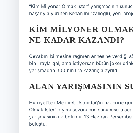
“Kim Milyoner Olmak İster” yarışmasının sunu
başarıyla yürüten Kenan İmirzalıoğlu, yeni pro
KIM MILYONER OLMAK 
NE KADAR KAZANDI?
Cevabını bilmesine rağmen annesine verdiği sö
bin lirayla gel, ama istiyorsan bütün jokerlerin
yarışmadan 300 bin lira kazançla ayrıldı.
ALAN YARIŞMASININ S
Hürriyet’ten Mehmet Üstündağ’ın haberine gör
Olmak İster”in yeni sezonunun sunucusu olaca
yarışmasının ilk bölümü, 13 Haziran Perşembe 
buluştu.