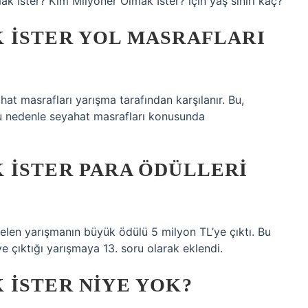
k İster? Kim Milyoner Olmak İster? için yaş sınırı kaç?
 İSTER YOL MASRAFLARI
at masrafları yarışma tarafından karşılanır. Bu,
 bu nedenle seyahat masrafları konusunda
 İSTER PARA ÖDÜLLERI
len yarışmanın büyük ödülü 5 milyon TL’ye çıktı. Bu
 çıktığı yarışmaya 13. soru olarak eklendi.
 İSTER NIYE YOK?