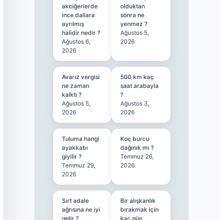
akciğerlerde
olduktan
ince dallara
sonra ne
ayrılmış
yenmez ?
halidir nedir ?
Ağustos 5,
Ağustos 6,
2026
2026
Avarız vergisi
500 km kaç
ne zaman
saat arabayla
kalktı ?
?
Ağustos 5,
Ağustos 3,
2026
2026
Tuluma hangi
Koç burcu
ayakkabı
dağınık mı ?
giyilir ?
Temmuz 26,
Temmuz 29,
2026
2026
Sırt adale
Bir alışkanlık
ağrısına ne iyi
bırakmak için
gelir ?
kaç gün