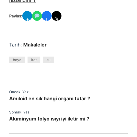
hızlandırır ?
Paylaş:
✈
f
𝕏
Tarih:
Makaleler
boya
kat
su
Önceki Yazı
Amiloid en sık hangi organı tutar ?
Sonraki Yazı
Alüminyum folyo ısıyı iyi iletir mi ?