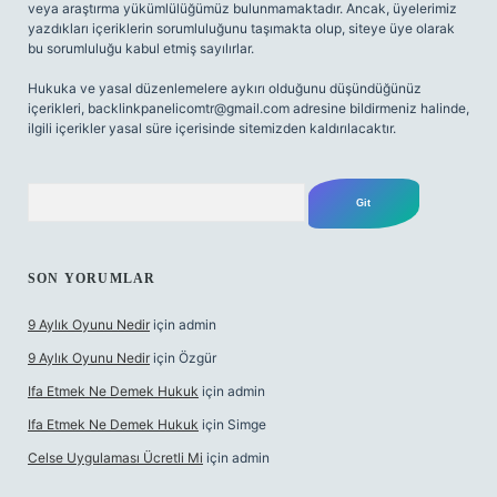
veya araştırma yükümlülüğümüz bulunmamaktadır. Ancak, üyelerimiz
yazdıkları içeriklerin sorumluluğunu taşımakta olup, siteye üye olarak
bu sorumluluğu kabul etmiş sayılırlar.
Hukuka ve yasal düzenlemelere aykırı olduğunu düşündüğünüz
içerikleri,
backlinkpanelicomtr@gmail.com
adresine bildirmeniz halinde,
ilgili içerikler yasal süre içerisinde sitemizden kaldırılacaktır.
Arama
SON YORUMLAR
9 Aylık Oyunu Nedir
için
admin
9 Aylık Oyunu Nedir
için
Özgür
Ifa Etmek Ne Demek Hukuk
için
admin
Ifa Etmek Ne Demek Hukuk
için
Simge
Celse Uygulaması Ücretli Mi
için
admin