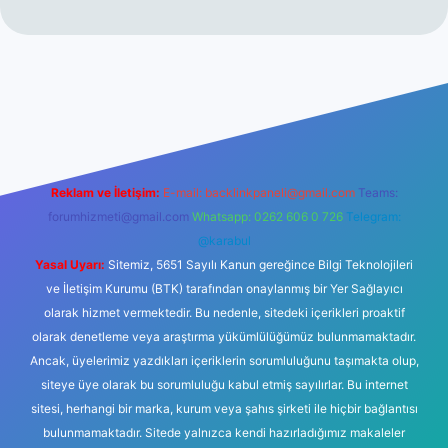
texper yeni giriş
Reklam ve İletişim:
E-mail:
backlinkpaneli@gmail.com
Teams:
forumhizmeti@gmail.com
Whatsapp: 0262 606 0 726
Telegram:
@karabul
Yasal Uyarı:
Sitemiz, 5651 Sayılı Kanun gereğince Bilgi Teknolojileri
ve İletişim Kurumu (BTK) tarafından onaylanmış bir Yer Sağlayıcı
olarak hizmet vermektedir. Bu nedenle, sitedeki içerikleri proaktif
olarak denetleme veya araştırma yükümlülüğümüz bulunmamaktadır.
Ancak, üyelerimiz yazdıkları içeriklerin sorumluluğunu taşımakta olup,
siteye üye olarak bu sorumluluğu kabul etmiş sayılırlar. Bu internet
sitesi, herhangi bir marka, kurum veya şahıs şirketi ile hiçbir bağlantısı
bulunmamaktadır. Sitede yalnızca kendi hazırladığımız makaleler