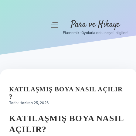
Para ve Hikaye
menüyü
aç
Ekonomik tüyolarla dolu neşeli bilgiler!
Anasayfa
Gizlilik Politikası
Yasal Uyarı
Hakkımızda
KATILAŞMIŞ BOYA NASIL AÇILIR
?
Tarih: Haziran 25, 2026
KATILAŞMIŞ BOYA NASIL
AÇILIR?