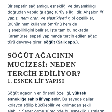
Bir sepetin sağlamlığı, esnekliği ve dayanıklılığı
doğrudan yapıldığı ağaç türüyle ilgilidir. Ahşabın
lif
yapısı
,
nem oranı
ve
elastikiyeti
gibi özellikler,
ürünün hem kullanım ömrünü hem de
işlenebilirliğini belirler. İşte tam bu noktada
Karamürsel sepeti yapımında tercih edilen ağaç
türü devreye girer:
söğüt (Salix spp.)
.
SÖĞÜT AĞACININ
MUCIZESI: NEDEN
TERCIH EDILIYOR?
1. ESNEK LIF YAPISI
Söğüt ağacının en önemli özelliği,
yüksek
esnekliğe sahip lif yapısıdır
. Bu sayede dallar
kolayca eğilip bükülebilir ve kırılmadan şekil
alabilir. Sepet örme sürecinde bu esneklik, ustaların