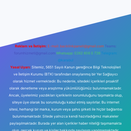
iriş
betexper yeni giriş
Reklam ve İletişim:
E-mail:
backlinkpaneli@gmail.com
Teams:
forumhizmeti@gmail.com
Whatsapp: 0262 606 0 726
Telegram:
@karabul
Yasal Uyarı:
Sitemiz, 5651 Sayılı Kanun gereğince Bilgi Teknolojileri
ve İletişim Kurumu (BTK) tarafından onaylanmış bir Yer Sağlayıcı
olarak hizmet vermektedir. Bu nedenle, sitedeki içerikleri proaktif
olarak denetleme veya araştırma yükümlülüğümüz bulunmamaktadır.
Ancak, üyelerimiz yazdıkları içeriklerin sorumluluğunu taşımakta olup,
siteye üye olarak bu sorumluluğu kabul etmiş sayılırlar. Bu internet
sitesi, herhangi bir marka, kurum veya şahıs şirketi ile hiçbir bağlantısı
bulunmamaktadır. Sitede yalnızca kendi hazırladığımız makaleler
paylaşılmaktadır. Burada yer alan içerikler haber niteliği taşımamakta
olup, gerçek kurum ve kişiler hakkında paylaşım yapılmamaktadır.