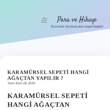
Para ve Hikaye
menüyü
aç
Ekonomik tüyolarla dolu neşeli bilgiler!
Anasayfa
Gizlilik Politikası
Yasal Uyarı
Hakkımızda
KARAMÜRSEL SEPETI HANGI
AĞAÇTAN YAPILIR ?
Tarih: Ekim 28, 2025
KARAMÜRSEL SEPETI
HANGI AĞAÇTAN