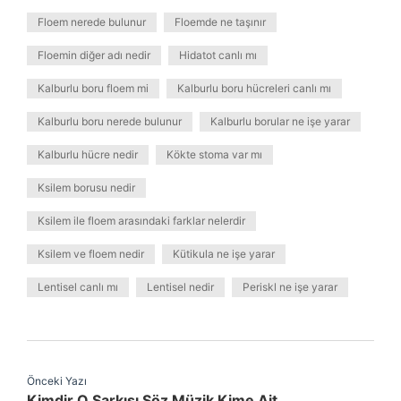
Floem nerede bulunur
Floemde ne taşınır
Floemin diğer adı nedir
Hidatot canlı mı
Kalburlu boru floem mi
Kalburlu boru hücreleri canlı mı
Kalburlu boru nerede bulunur
Kalburlu borular ne işe yarar
Kalburlu hücre nedir
Kökte stoma var mı
Ksilem borusu nedir
Ksilem ile floem arasındaki farklar nelerdir
Ksilem ve floem nedir
Kütikula ne işe yarar
Lentisel canlı mı
Lentisel nedir
Periskl ne işe yarar
Önceki Yazı
Kimdir O Şarkısı Söz Müzik Kime Ait