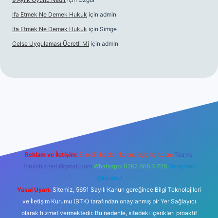
Ifa Etmek Ne Demek Hukuk
için
admin
Ifa Etmek Ne Demek Hukuk
için
Simge
Celse Uygulaması Ücretli Mi
için
admin
betexper yeni giriş
Reklam ve İletişim:
E-mail:
backlinkpaneli@gmail.com
Teams:
forumhizmeti@gmail.com
Whatsapp: 0262 606 0 726
Telegram:
@karabul
Yasal Uyarı:
Sitemiz, 5651 Sayılı Kanun gereğince Bilgi Teknolojileri
ve İletişim Kurumu (BTK) tarafından onaylanmış bir Yer Sağlayıcı
olarak hizmet vermektedir. Bu nedenle, sitedeki içerikleri proaktif