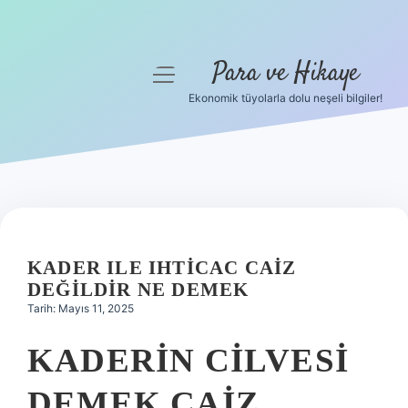
Para ve Hikaye
menüyü
aç
Ekonomik tüyolarla dolu neşeli bilgiler!
Anasayfa
Gizlilik Politikası
Yasal Uyarı
Hakkımızda
KADER ILE IHTICAC CAIZ
DEĞILDIR NE DEMEK
Tarih: Mayıs 11, 2025
KADERIN CILVESI
DEMEK CAIZ