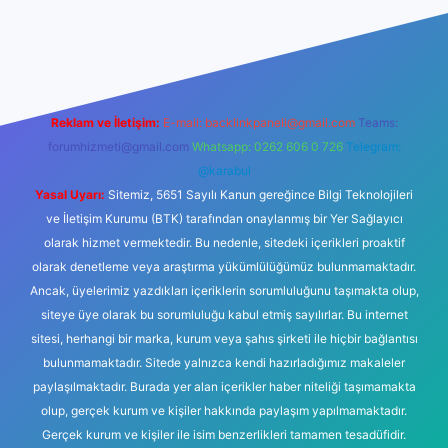
et giriş
betexper yeni giriş
Reklam ve İletişim:
E-mail:
backlinkpaneli@gmail.com
Teams:
forumhizmeti@gmail.com
Whatsapp: 0262 606 0 726
Telegram:
@karabul
Yasal Uyarı:
Sitemiz, 5651 Sayılı Kanun gereğince Bilgi Teknolojileri
ve İletişim Kurumu (BTK) tarafından onaylanmış bir Yer Sağlayıcı
olarak hizmet vermektedir. Bu nedenle, sitedeki içerikleri proaktif
olarak denetleme veya araştırma yükümlülüğümüz bulunmamaktadır.
Ancak, üyelerimiz yazdıkları içeriklerin sorumluluğunu taşımakta olup,
siteye üye olarak bu sorumluluğu kabul etmiş sayılırlar. Bu internet
sitesi, herhangi bir marka, kurum veya şahıs şirketi ile hiçbir bağlantısı
bulunmamaktadır. Sitede yalnızca kendi hazırladığımız makaleler
paylaşılmaktadır. Burada yer alan içerikler haber niteliği taşımamakta
olup, gerçek kurum ve kişiler hakkında paylaşım yapılmamaktadır.
Gerçek kurum ve kişiler ile isim benzerlikleri tamamen tesadüfidir.