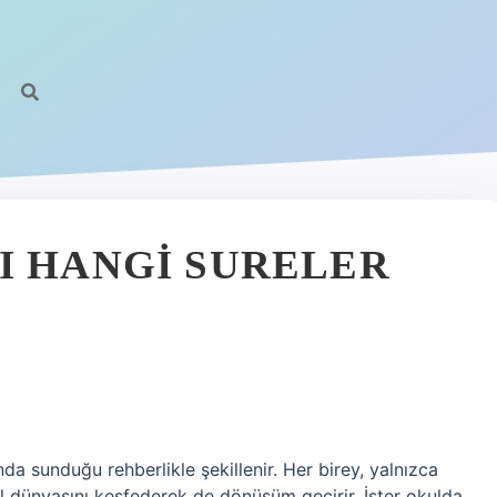
I HANGI SURELER
da sunduğu rehberlikle şekillenir. Her birey, yalnızca
l dünyasını keşfederek de dönüşüm geçirir. İster okulda