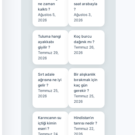
ne zaman
saat arabayla
kalktı ?
?
Ağustos 5,
Ağustos 3,
2026
2026
Tuluma hangi
Koç burcu
ayakkabı
dağınık mı ?
giyilir ?
Temmuz 26,
Temmuz 29,
2026
2026
Sırt adale
Bir alışkanlık
ağrısına ne iyi
bırakmak için
gelir ?
kaç gün
Temmuz 25,
gerekir ?
2026
Temmuz 25,
2026
Karıncanın su
Hindistan’ın
içtiği kimin
tanrısı nedir ?
eseri ?
Temmuz 22,
Temmuz 24,
2026