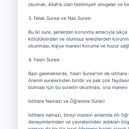
okumak, Allah’a olan teslimiyeti simgeler ve bi
3. Felak Suresi ve Nas Suresi
Bu iki sure, şerlerden korunma amacıyla sıkça o
kötülüklerden ve olumsuz enerjilerden korunma
okunması, kişiye manevi koruma ve huzur sağl
4. Yasin Suresi
Bazı geleneklerde, Yasin Suresi’nin de istihare
önemli surelerinden biridir ve pek çok faydasın
bulması için bu surenin okunması, ona manevi 
İstihare Namazı ve Öğrenme Süreci
İstihare namazı, bireyi manevi anlamda bir öğr
deneyimlerinden ve çevrelerinden aldıkları bilgi
namazı da bir tür içsel öğrenme biçimi olarak k