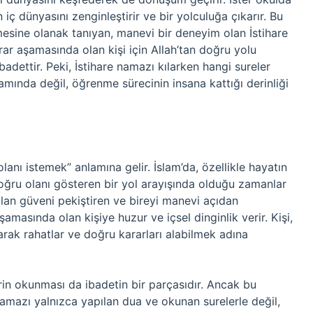
 iç dünyasını zenginleştirir ve bir yolculuğa çıkarır. Bu
mesine olanak tanıyan, manevi bir deneyim olan İstihare
rar aşamasında olan kişi için Allah’tan doğru yolu
adettir. Peki, İstihare namazı kılarken hangi sureler
mında değil, öğrenme sürecinin insana kattığı derinliği
olanı istemek” anlamına gelir. İslam’da, özellikle hayatın
oğru olanı gösteren bir yol arayışında olduğu zamanlar
a olan güveni pekiştiren ve bireyi manevi açıdan
şamasında olan kişiye huzur ve içsel dinginlik verir. Kişi,
larak rahatlar ve doğru kararları alabilmek adına
lerin okunması da ibadetin bir parçasıdır. Ancak bu
amazı yalnızca yapılan dua ve okunan surelerle değil,