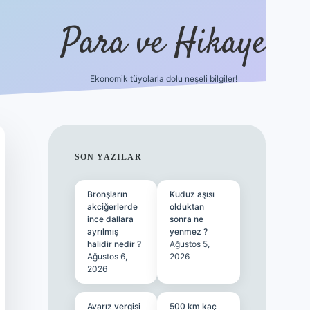
Para ve Hikaye
Ekonomik tüyolarla dolu neşeli bilgiler!
https://elexbetgiris.org/
hiltonbet giri
SIDEBAR
SON YAZILAR
Bronşların
Kuduz aşısı
akciğerlerde
olduktan
ince dallara
sonra ne
ayrılmış
yenmez ?
halidir nedir ?
Ağustos 5,
Ağustos 6,
2026
2026
Avarız vergisi
500 km kaç