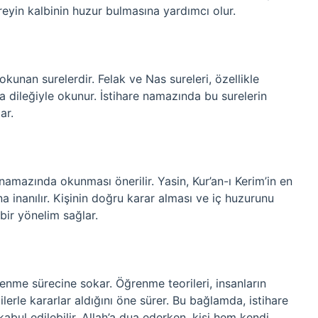
reyin kalbinin huzur bulmasına yardımcı olur.
kunan surelerdir. Felak ve Nas sureleri, özellikle
 dileğiyle okunur. İstihare namazında bu surelerin
ar.
 namazında okunması önerilir. Yasin, Kur’an-ı Kerim’in en
a inanılır. Kişinin doğru karar alması ve iç huzurunu
bir yönelim sağlar.
enme sürecine sokar. Öğrenme teorileri, insanların
lerle kararlar aldığını öne sürer. Bu bağlamda, istihare
abul edilebilir. Allah’a dua ederken, kişi hem kendi