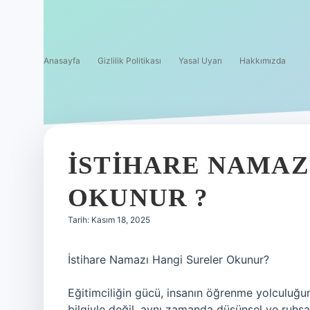
Anasayfa
Gizlilik Politikası
Yasal Uyarı
Hakkımızda
İSTIHARE NAMAZ
OKUNUR ?
Tarih: Kasım 18, 2025
İstihare Namazı Hangi Sureler Okunur?
Eğitimciliğin gücü, insanın öğrenme yolculuğun
bilgiyle değil, aynı zamanda düşünsel ve ruhsa