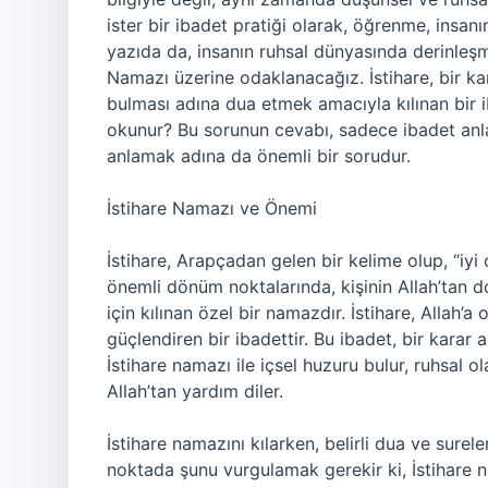
ister bir ibadet pratiği olarak, öğrenme, insanın
yazıda da, insanın ruhsal dünyasında derinleş
Namazı üzerine odaklanacağız. İstihare, bir ka
bulması adına dua etmek amacıyla kılınan bir ib
okunur? Bu sorunun cevabı, sadece ibadet anla
anlamak adına da önemli bir sorudur.
İstihare Namazı ve Önemi
İstihare, Arapçadan gelen bir kelime olup, “iyi 
önemli dönüm noktalarında, kişinin Allah’tan d
için kılınan özel bir namazdır. İstihare, Allah’
güçlendiren bir ibadettir. Bu ibadet, bir karar a
İstihare namazı ile içsel huzuru bulur, ruhsal o
Allah’tan yardım diler.
İstihare namazını kılarken, belirli dua ve sure
noktada şunu vurgulamak gerekir ki, İstihare n