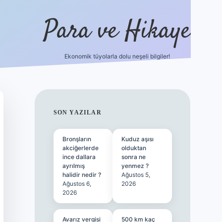
Para ve Hikaye
Ekonomik tüyolarla dolu neşeli bilgiler!
https://elexbetgiris.org/
hiltonbet giriş
be
SIDEBAR
SON YAZILAR
Bronşların
Kuduz aşısı
akciğerlerde
olduktan
ince dallara
sonra ne
ayrılmış
yenmez ?
halidir nedir ?
Ağustos 5,
Ağustos 6,
2026
2026
Avarız vergisi
500 km kaç