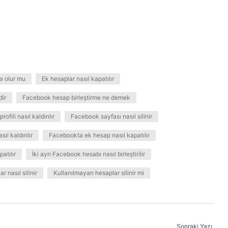
ı olur mu
Ek hesaplar nasıl kapatılır
dir
Facebook hesap birleştirme ne demek
ofili nasıl kaldırılır
Facebook sayfası nasıl silinir
ıl kaldırılır
Facebookta ek hesap nasıl kapatılır
atılır
İki ayrı Facebook hesabı nasıl birleştirilir
r nasıl silinir
Kullanılmayan hesaplar silinir mi
Sonraki Yazı