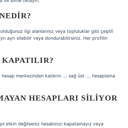
a ve silme tıklayın.
NEDIR?
 olduğunuz ilgi alanlarınız veya topluluklar gibi çeşitli
rı ayrı silebilir veya dondurabilirsiniz. Her profilin
 KAPATILIR?
ı hesap merkezinden kaldırın. … sağ üst. … hesaplama
AYAN HESAPLARI SILIYOR
yıl etkin değilseniz hesabınızı kapatamayız veya