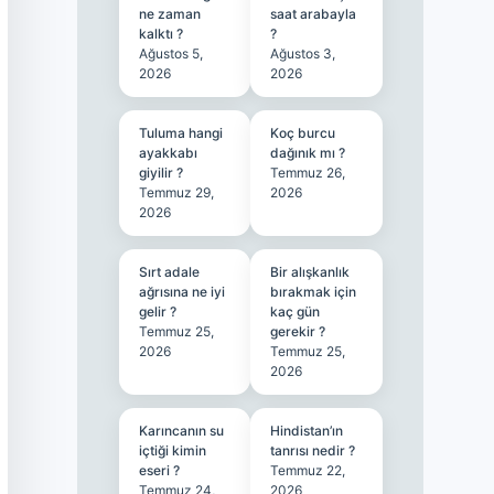
ne zaman
saat arabayla
kalktı ?
?
Ağustos 5,
Ağustos 3,
2026
2026
Tuluma hangi
Koç burcu
ayakkabı
dağınık mı ?
giyilir ?
Temmuz 26,
Temmuz 29,
2026
2026
Sırt adale
Bir alışkanlık
ağrısına ne iyi
bırakmak için
gelir ?
kaç gün
Temmuz 25,
gerekir ?
2026
Temmuz 25,
2026
Karıncanın su
Hindistan’ın
içtiği kimin
tanrısı nedir ?
eseri ?
Temmuz 22,
Temmuz 24,
2026