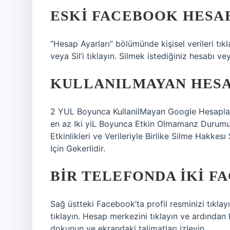
ESKI FACEBOOK HESABI
“Hesap Ayarları” bölümünde kişisel verileri tı
veya Sil’i tıklayın. Silmek istediğiniz hesabı vey
KULLANILMAYAN HESAP
2 YUL Boyunca KullanilMayan Google Hesaplari
en az Iki yiL Boyunca Etkin Olmamanz Durumu
Etkinlikleri ve Verileriyle Birlike Silme Hak
Için Gekerlidir.
BIR TELEFONDA IKI F
Sağ üstteki Facebook’ta profil resminizi tıklayın
tıklayın. Hesap merkezini tıklayın ve ardından
dokunun ve ekrandaki talimatları izleyin.