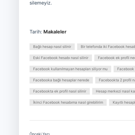
silemeyiz.
Tarih:
Makaleler
Bağlı hesap nasıl silinir
Bir telefonda iki Facebook hesab
Eski Facebook hesabı nasıl silinir
Facebook ek profil ne
Facebook kullanılmayan hesapları siliyor mu
Facebook pr
Facebooka bağlı hesaplar nerede
Facebookta 2 profil nas
Facebookta ek profil nasıl silinir
Hesap merkezi nasıl kap
İkinci Facebook hesabıma nasıl girebilirim
Kayıtlı hesapla
Önceki Yazı