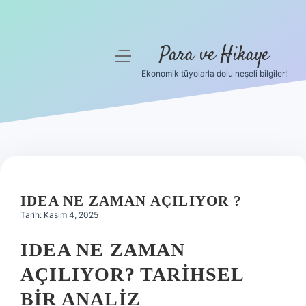
Para ve Hikaye
menüyü
aç
Ekonomik tüyolarla dolu neşeli bilgiler!
Anasayfa
Gizlilik Politikası
Yasal Uyarı
Hakkımızda
IDEA NE ZAMAN AÇILIYOR ?
Tarih: Kasım 4, 2025
IDEA NE ZAMAN
AÇILIYOR? TARIHSEL
BIR ANALIZ