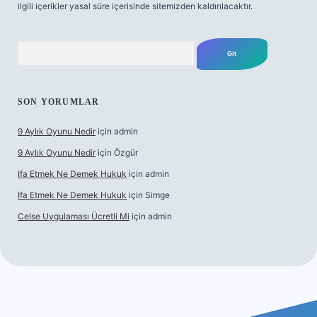
ilgili içerikler yasal süre içerisinde sitemizden kaldırılacaktır.
Arama
SON YORUMLAR
9 Aylık Oyunu Nedir
için
admin
9 Aylık Oyunu Nedir
için
Özgür
Ifa Etmek Ne Demek Hukuk
için
admin
Ifa Etmek Ne Demek Hukuk
için
Simge
Celse Uygulaması Ücretli Mi
için
admin
iriş
betexper yeni giriş