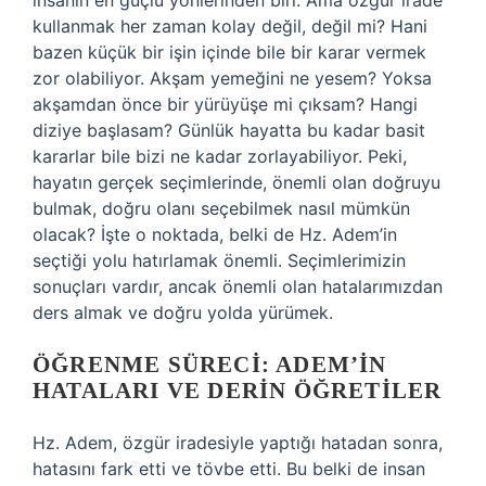
insanın en güçlü yönlerinden biri. Ama özgür irade
kullanmak her zaman kolay değil, değil mi? Hani
bazen küçük bir işin içinde bile bir karar vermek
zor olabiliyor. Akşam yemeğini ne yesem? Yoksa
akşamdan önce bir yürüyüşe mi çıksam? Hangi
diziye başlasam? Günlük hayatta bu kadar basit
kararlar bile bizi ne kadar zorlayabiliyor. Peki,
hayatın gerçek seçimlerinde, önemli olan doğruyu
bulmak, doğru olanı seçebilmek nasıl mümkün
olacak? İşte o noktada, belki de Hz. Adem’in
seçtiği yolu hatırlamak önemli. Seçimlerimizin
sonuçları vardır, ancak önemli olan hatalarımızdan
ders almak ve doğru yolda yürümek.
ÖĞRENME SÜRECI: ADEM’IN
HATALARI VE DERIN ÖĞRETILER
Hz. Adem, özgür iradesiyle yaptığı hatadan sonra,
hatasını fark etti ve tövbe etti. Bu belki de insan