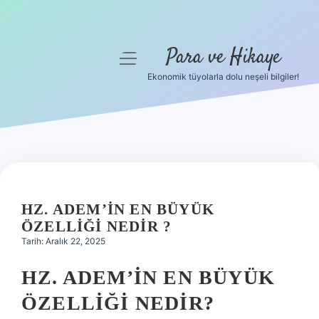
Para ve Hikaye
menüyü
aç
Ekonomik tüyolarla dolu neşeli bilgiler!
Anasayfa
Gizlilik Politikası
Yasal Uyarı
Hakkımızda
HZ. ADEM’IN EN BÜYÜK
ÖZELLIĞI NEDIR ?
Tarih: Aralık 22, 2025
HZ. ADEM’IN EN BÜYÜK
ÖZELLIĞI NEDIR?