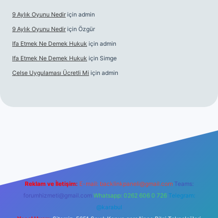
9 Aylık Oyunu Nedir
için
admin
9 Aylık Oyunu Nedir
için
Özgür
Ifa Etmek Ne Demek Hukuk
için
admin
Ifa Etmek Ne Demek Hukuk
için
Simge
Celse Uygulaması Ücretli Mi
için
admin
 giriş
betexper yeni giriş
Reklam ve İletişim:
E-mail:
backlinkpaneli@gmail.com
Teams:
forumhizmeti@gmail.com
Whatsapp: 0262 606 0 726
Telegram:
@karabul