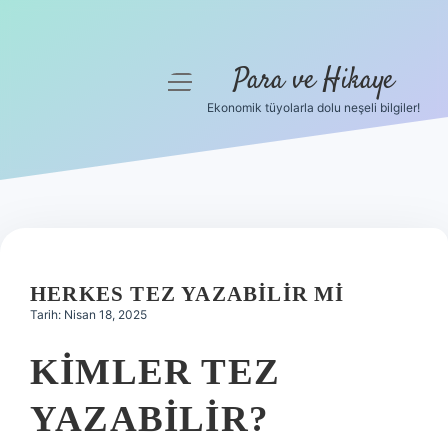
Para ve Hikaye
menüyü
aç
Ekonomik tüyolarla dolu neşeli bilgiler!
Anasayfa
Gizlilik Politikası
Yasal Uyarı
Hakkımızda
HERKES TEZ YAZABILIR MI
Tarih: Nisan 18, 2025
KIMLER TEZ
YAZABILIR?