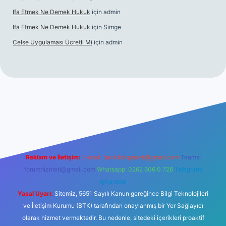
Ifa Etmek Ne Demek Hukuk
için
admin
Ifa Etmek Ne Demek Hukuk
için
Simge
Celse Uygulaması Ücretli Mi
için
admin
iş
betexper yeni giriş
Reklam ve İletişim:
E-mail:
backlinkpaneli@gmail.com
Teams:
forumhizmeti@gmail.com
Whatsapp: 0262 606 0 726
Telegram:
@karabul
Yasal Uyarı:
Sitemiz, 5651 Sayılı Kanun gereğince Bilgi Teknolojileri
ve İletişim Kurumu (BTK) tarafından onaylanmış bir Yer Sağlayıcı
olarak hizmet vermektedir. Bu nedenle, sitedeki içerikleri proaktif