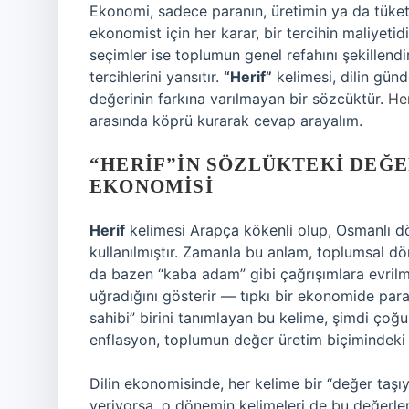
Ekonomi, sadece paranın, üretimin ya da tüketim
ekonomist için her karar, bir tercihin maliyetidi
seçimler ise toplumun genel refahını şekillendi
tercihlerini yansıtır.
“Herif”
kelimesi, dilin gü
değerinin farkına varılmayan bir sözcüktür.
He
arasında köprü kurarak cevap arayalım.
“HERIF”IN SÖZLÜKTEKI DEĞE
EKONOMISI
Herif
kelimesi Arapça kökenli olup, Osmanlı d
kullanılmıştır. Zamanla bu anlam, toplumsal d
da bazen “kaba adam” gibi çağrışımlara evrilm
uğradığını gösterir — tıpkı bir ekonomide par
sahibi” birini tanımlayan bu kelime, şimdi çoğu
enflasyon, toplumun değer üretim biçimindeki 
Dilin ekonomisinde, her kelime bir “değer taşı
veriyorsa, o dönemin kelimeleri de bu değerleri