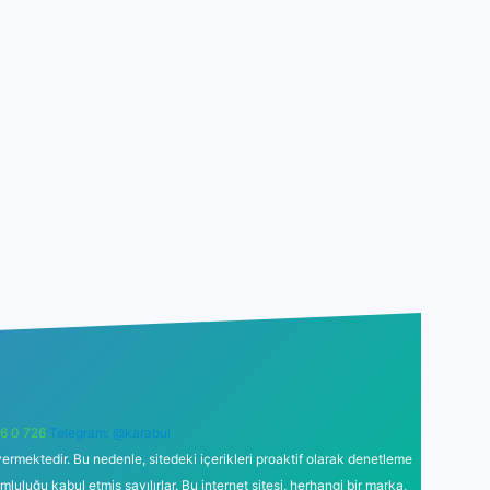
6 0 726
Telegram: @karabul
ermektedir. Bu nedenle, sitedeki içerikleri proaktif olarak denetleme
uğu kabul etmiş sayılırlar. Bu internet sitesi, herhangi bir marka,