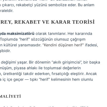
 çıkarcı, rekabetçi yüzünü sembolize eder. Bu anlam
aleldir.
BIREY, REKABET VE KARAR TEORISI
ayda maksimizatörü
olarak tanımlanır. Her kararında
lar. Toplumda “herif” sözcüğünün olumsuz çağrışım
n kültürel yansımasıdır.
“Kendini düşünen herif”
ifadesi,
bidir.
 değişimi
yaşar. Bir dönemin “akıllı girişimcisi”, bir başka
önüşüm, piyasa ahlakı ile toplumsal değerlerin
 üretkenliği takdir ederken, fırsatçılığı eleştirir. Ancak
la iç içe geçer — tıpkı “herif” kelimesinin hem olumlu
MALIYETI