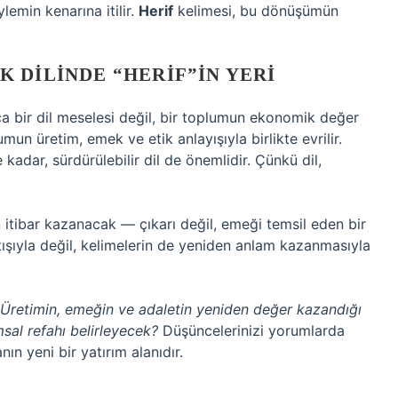
lemin kenarına itilir.
Herif
kelimesi, bu dönüşümün
 DILINDE “HERIF”IN YERI
a bir dil meselesi değil, bir toplumun ekonomik değer
mun üretim, emek ve etik anlayışıyla birlikte evrilir.
adar, sürdürülebilir dil de önemlidir. Çünkü dil,
n itibar kazanacak — çıkarı değil, emeği temsil eden bir
tışıyla değil, kelimelerin de yeniden anlam kazanmasıyla
k? Üretimin, emeğin ve adaletin yeniden değer kazandığı
sal refahı belirleyecek?
Düşüncelerinizi yorumlarda
ın yeni bir yatırım alanıdır.