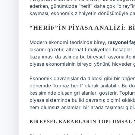
ederken, günümüzde “herif” daha çok “birey”in
kayması, ekonomik zihniyetin dönüşümüyle par
“HERIF”IN PIYASA ANALIZI: 
Modern ekonomi teorisinde birey,
rasyonel f
çıkarını gözetir, alternatif maliyetleri hesap
kazanması da aslında bu bireysel rasyonaliteni
piyasa ekonomisinin bireyci yönünü hicveder gi
Ekonomik davranışlar da dildeki gibi bir
değer
dönemde “kurnaz herif” olarak anılabilir. Bu d
kesişiminde oluşan gri alanları gösterir. Toplum,
piyasa sisteminde bu iki davranış biçimi sıklık
hem olumsuz anlamları bir arada taşıması gibi.
BIREYSEL KARARLARIN TOPLUMSAL 