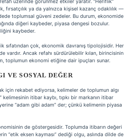
refah üzerinde görünmez etkiler yaratır. “Heriflik”
, fırsatçılık ya da yalnızca kişisel kazanç odaklılık —
adede toplumsal güveni zedeler. Bu durum, ekonomide
ndığında diğeri kaybeder, piyasa dengesi bozulur.
liğini kaybeder.
ilik sıfatından çok, ekonomik davranış tipolojisidir. Her
 vardır. Ancak refahı sürdürülebilir kılan, birincisinin
ım, toplumun ekonomi etiğine dair ipuçları sunar.
GI VE SOSYAL DEĞER
 için rekabet ediyorsa, kelimeler de toplumun algı
 kelimesinin itibar kaybı, tıpkı bir markanın itibar
ek yerine “adam gibi adam” der; çünkü kelimenin piyasa
omisinin de göstergesidir. Toplumda itibarın değeri
rin “etik eksen kayması” dediği olgu, aslında dilde de