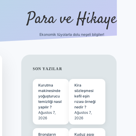
Para ve Hikaye
Ekonomik tüyolarla dolu neşeli bilgiler!
https://elexbetgiris.org/
hiltonbet giri
SIDEBAR
SON YAZILAR
Kurutma
Kira
makinesinde
sözleşmesi
yoğuşturucu
kefil eşin
temizliği nasıl
rızası örneği
yapılır ?
nedir ?
Ağustos 7,
Ağustos 7,
2026
2026
Bronşların
Kuduz aşısı