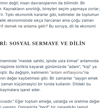
in değil; insan davranışlarının da bilimidir. Bir
r. Kaynakların sınırlılığı, bireyleri seçim yapmaya zorlar;
rir. Tıpkı ekonomik kararlar gibi, kelimeler de toplumun
ndelik ekonomisinde sıkça harcanan ama çoğu zaman
rif demek ne anlama gelir?
Bu soruya, dil ile ekonomi
RI: SOSYAL SERMAYE VE DILIN
öneminde “meslek sahibi, işinde usta kimse” anlamında
önüşümle birlikte kayarak günümüzde “adam”, “kişi” ya
iştir. Bu değişim, kelimenin
“anlam enflasyonu”
na
anın değer kaybetmesi gibi. Bir zamanlar “saygın emek
 zaman küçümseyici bir tonda kullanılır. Dildeki bu
kaymalara işaret eder.
yıcısıdır.” Eğer toplum emeğe, ustalığa ve üretime değer
 yansıtır. Osmanlı’da “herif” bir zanaatkârı temsil