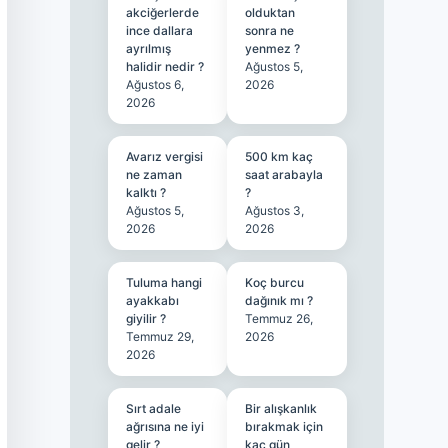
akciğerlerde
olduktan
ince dallara
sonra ne
ayrılmış
yenmez ?
halidir nedir ?
Ağustos 5,
Ağustos 6,
2026
2026
Avarız vergisi
500 km kaç
ne zaman
saat arabayla
kalktı ?
?
Ağustos 5,
Ağustos 3,
2026
2026
Tuluma hangi
Koç burcu
ayakkabı
dağınık mı ?
giyilir ?
Temmuz 26,
Temmuz 29,
2026
2026
Sırt adale
Bir alışkanlık
ağrısına ne iyi
bırakmak için
gelir ?
kaç gün