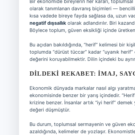
Bir ekonomide bireylerin her kararı, toplumsal 
olarak tanımlanan davranış biçimleri — bencillik
kısa vadede bireye fayda sağlasa da, uzun v
negatif dışsallık
olarak adlandırılır. Biri kaza
Böylece toplum, güven eksikliği içinde üretken
Bu açıdan bakıldığında, “herif” kelimesi bir kiş
toplumda “dürüst tüccar” kadar “uyanık herif” de
değerini koruyabilmektir. Dilin içindeki bu ayr
DILDEKI REKABET: İMAJ, SAY
Ekonomik dünyada markalar nasıl algı yaratmak
ekonomisinde benzer bir yarış içindedir. “Herif”
krizine benzer. İnsanlar artık “iyi herif” dem
değeri düşmüştür.
Bu durum, toplumsal sermayenin ve güven ekon
azaldığında, kelimeler de yozlaşır. Ekonomistle