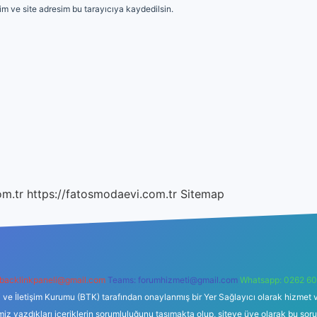
m ve site adresim bu tarayıcıya kaydedilsin.
om.tr
https://fatosmodaevi.com.tr
Sitemap
backlinkpaneli@gmail.com
Teams:
forumhizmeti@gmail.com
Whatsapp: 0262 60
i ve İletişim Kurumu (BTK) tarafından onaylanmış bir Yer Sağlayıcı olarak hizmet v
azdıkları içeriklerin sorumluluğunu taşımakta olup, siteye üye olarak bu sorumlul