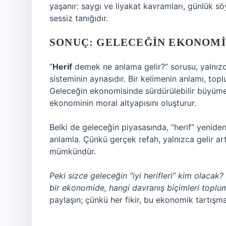
yaşanır: saygı ve liyakat kavramları, günlük söy
sessiz tanığıdır.
SONUÇ: GELECEĞIN EKONOMIK
“
Herif
demek ne anlama gelir?” sorusu, yalnızc
sisteminin aynasıdır. Bir kelimenin anlamı, toplu
Geleceğin ekonomisinde sürdürülebilir büyüme k
ekonominin moral altyapısını oluşturur.
Belki de geleceğin piyasasında, “herif” yenide
anlamla. Çünkü gerçek refah, yalnızca gelir ar
mümkündür.
Peki sizce geleceğin “iyi herifleri” kim olaca
bir ekonomide, hangi davranış biçimleri toplum
paylaşın; çünkü her fikir, bu ekonomik tartışman