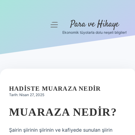
Para ve Hikaye
menüyü
aç
Ekonomik tüyolarla dolu neşeli bilgiler!
Anasayfa
Gizlilik Politikası
Yasal Uyarı
Hakkımızda
HADISTE MUARAZA NEDIR
Tarih: Nisan 27, 2025
MUARAZA NEDIR?
Şairin şiirinin şiirinin ve kafiyede sunulan şiirin