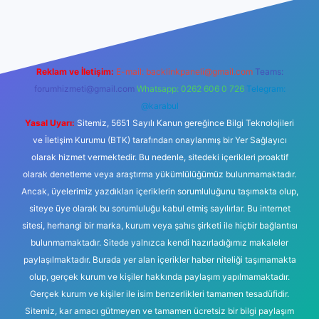
nbet giriş
betexper yeni giriş
Reklam ve İletişim:
E-mail:
backlinkpaneli@gmail.com
Teams:
forumhizmeti@gmail.com
Whatsapp: 0262 606 0 726
Telegram:
@karabul
Yasal Uyarı:
Sitemiz, 5651 Sayılı Kanun gereğince Bilgi Teknolojileri
ve İletişim Kurumu (BTK) tarafından onaylanmış bir Yer Sağlayıcı
olarak hizmet vermektedir. Bu nedenle, sitedeki içerikleri proaktif
olarak denetleme veya araştırma yükümlülüğümüz bulunmamaktadır.
Ancak, üyelerimiz yazdıkları içeriklerin sorumluluğunu taşımakta olup,
siteye üye olarak bu sorumluluğu kabul etmiş sayılırlar. Bu internet
sitesi, herhangi bir marka, kurum veya şahıs şirketi ile hiçbir bağlantısı
bulunmamaktadır. Sitede yalnızca kendi hazırladığımız makaleler
paylaşılmaktadır. Burada yer alan içerikler haber niteliği taşımamakta
olup, gerçek kurum ve kişiler hakkında paylaşım yapılmamaktadır.
Gerçek kurum ve kişiler ile isim benzerlikleri tamamen tesadüfidir.
Sitemiz, kar amacı gütmeyen ve tamamen ücretsiz bir bilgi paylaşım