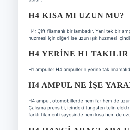
H4 KISA MI UZUN MU?
H4: Çift filamanlı bir lambadır. Yani tek bir am
huzmesi için diğeri ise uzun ışık huzmesi içind
H4 YERINE H1 TAKILIR
H1 ampuller H4 ampullerin yerine takılmamalıdı
H4 AMPUL NE IŞE YARA
H4 ampul, otomobillerde hem far hem de uzun 
Çalışma prensibi, içindeki tungsten telin elektr
farklı filamenti sayesinde hem kısa hem de uzun