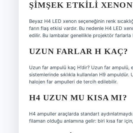
ŞIMŞEK ETKILI XENON
Beyaz H4 LED xenon seçeneğinin renk sıcaklığı 
farın flaş etkisi vardır. Bu nedenle H4 LED xeno
edilir. Bu lambalar genellikle projektör farlarla bi
UZUN FARLAR H KAÇ?
Uzun far ampulü kaç H’dir? Uzun far ampulü, ek
sistemlerinde sıklıkla kullanılan H9 ampuldür. 
halojen far ampulleri de tercih edilebilir.
H4 UZUN MU KISA MI?
H4 ampuller araçlarda standart aydınlatmaydı. 
filaman olduğu anlamına gelir: biri kısa far için,