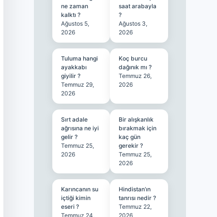
ne zaman
saat arabayla
kalktı ?
?
Ağustos 5,
Ağustos 3,
2026
2026
Tuluma hangi
Koç burcu
ayakkabı
dağınık mı ?
giyilir ?
Temmuz 26,
Temmuz 29,
2026
2026
Sırt adale
Bir alışkanlık
ağrısına ne iyi
bırakmak için
gelir ?
kaç gün
Temmuz 25,
gerekir ?
2026
Temmuz 25,
2026
Karıncanın su
Hindistan’ın
içtiği kimin
tanrısı nedir ?
eseri ?
Temmuz 22,
Temmuz 24,
2026