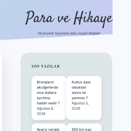
Para ve Hikaye
Ekonomik tüyolarla dolu neşeli bilgiler!
https://elexbetgiris.org/
hiltonbet giriş
b
SIDEBAR
SON YAZILAR
Bronşların
Kuduz aşısı
akciğerlerde
olduktan
ince dallara
sonra ne
ayrılmış
yenmez ?
halidir nedir ?
Ağustos 5,
Ağustos 6,
2026
2026
Avarız vergisi
500 km kaç