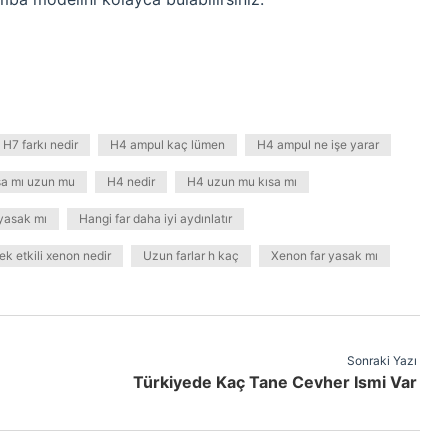
 H7 farkı nedir
H4 ampul kaç lümen
H4 ampul ne işe yarar
sa mı uzun mu
H4 nedir
H4 uzun mu kısa mı
yasak mı
Hangi far daha iyi aydınlatır
k etkili xenon nedir
Uzun farlar h kaç
Xenon far yasak mı
Sonraki Yazı
Türkiyede Kaç Tane Cevher Ismi Var