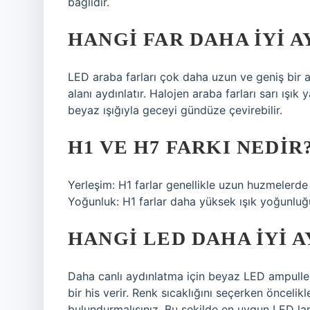
bağlıdır.
HANGI FAR DAHA IYI A
LED araba farları çok daha uzun ve geniş bir al
alanı aydınlatır. Halojen araba farları sarı ışık 
beyaz ışığıyla geceyi gündüze çevirebilir.
H1 VE H7 FARKI NEDIR
Yerleşim: H1 farlar genellikle uzun huzmelerde k
Yoğunluk: H1 farlar daha yüksek ışık yoğunluğu
HANGI LED DAHA IYI 
Daha canlı aydınlatma için beyaz LED ampuller
bir his verir. Renk sıcaklığını seçerken öncel
bulundurmalısınız. Bu şekilde en uygun LED lam