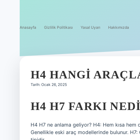
Anasayfa
Gizlilik Politikası
Yasal Uyarı
Hakkımızda
H4 HANGI ARAÇL
Tarih: Ocak 26, 2025
H4 H7 FARKI NED
H4 H7 ne anlama geliyor? H4: Hem kısa hem de u
Genellikle eski araç modellerinde bulunur. H7: G
tipidir.