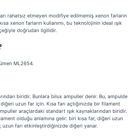
ları rahatsız etmeyen modifiye edilmemiş xenon farların
sa xenon farların kullanımı, bu teknolojinin ideal ışık
eğiyle doğrudan ilgilidir.
?
 Lümen ML2654.
ından biridir. Bunlara bilux ampuller denir. Bu, ampulde
 diğeri uzun far için. Kısa farı açtığınızda bir filament
mpuller araçlardaki standart ışık kaynaklarından biridir.
lament olduğu anlamına gelir: biri kısa far, diğeri uzun
; uzun farı etkinleştirdiğinizde diğeri yanar.