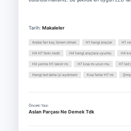
Tarih:
Makaleler
Araba farı kaç lümen olmalı
H1 hangi araçlar
H1 ve
H4 H7 farkı nedir
H4 hangi araçlara uyumlu
H4 kı
H4 yerine H1 takılır mı
H7 kısa mı uzun mu
H7 led 
Hangi led daha iyi aydınlatır
Kısa farlar H7 mi
Şimşe
Önceki Yazı
Aslan Parçası Ne Demek Tdk