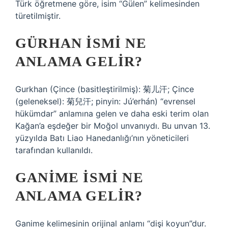
Türk öğretmene göre, isim “Gülen” kelimesinden
türetilmiştir.
GÜRHAN ISMI NE
ANLAMA GELIR?
Gurkhan (Çince (basitleştirilmiş): 菊儿汗; Çince
(geleneksel): 菊兒汗; pinyin: Jú’erhán) “evrensel
hükümdar” anlamına gelen ve daha eski terim olan
Kağan’a eşdeğer bir Moğol unvanıydı. Bu unvan 13.
yüzyılda Batı Liao Hanedanlığı’nın yöneticileri
tarafından kullanıldı.
GANIME ISMI NE
ANLAMA GELIR?
Ganime kelimesinin orijinal anlamı “dişi koyun”dur.