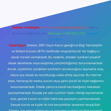
iş
betexper yeni giriş
Reklam ve İletişim:
E-mail:
backlinkpaneli@gmail.com
Teams:
forumhizmeti@gmail.com
Whatsapp: 0262 606 0 726
Telegram:
@karabul
Yasal Uyarı:
Sitemiz, 5651 Sayılı Kanun gereğince Bilgi Teknolojileri
ve İletişim Kurumu (BTK) tarafından onaylanmış bir Yer Sağlayıcı
olarak hizmet vermektedir. Bu nedenle, sitedeki içerikleri proaktif
olarak denetleme veya araştırma yükümlülüğümüz bulunmamaktadır.
Ancak, üyelerimiz yazdıkları içeriklerin sorumluluğunu taşımakta olup,
siteye üye olarak bu sorumluluğu kabul etmiş sayılırlar. Bu internet
sitesi, herhangi bir marka, kurum veya şahıs şirketi ile hiçbir bağlantısı
bulunmamaktadır. Sitede yalnızca kendi hazırladığımız makaleler
paylaşılmaktadır. Burada yer alan içerikler haber niteliği taşımamakta
olup, gerçek kurum ve kişiler hakkında paylaşım yapılmamaktadır.
Gerçek kurum ve kişiler ile isim benzerlikleri tamamen tesadüfidir.
Sitemiz, kar amacı gütmeyen ve tamamen ücretsiz bir bilgi paylaşım