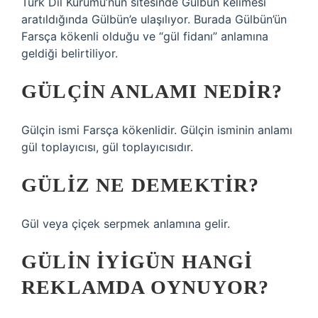
Türk Dil Kurumu’nun sitesinde Gülbün kelimesi
aratıldığında Gülbün’e ulaşılıyor. Burada Gülbün’ün
Farsça kökenli olduğu ve “gül fidanı” anlamına
geldiği belirtiliyor.
GÜLÇIN ANLAMI NEDIR?
Gülçin ismi Farsça kökenlidir. Gülçin isminin anlamı
gül toplayıcısı, gül toplayıcısıdır.
GÜLIZ NE DEMEKTIR?
Gül veya çiçek serpmek anlamına gelir.
GÜLIN İYIGÜN HANGI
REKLAMDA OYNUYOR?