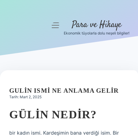
Para ve Hikaye
menüyü
aç
Ekonomik tüyolarla dolu neşeli bilgiler!
Anasayfa
Gizlilik Politikası
Yasal Uyarı
Hakkımızda
GULIN ISMI NE ANLAMA GELIR
Tarih: Mart 2, 2025
GÜLIN NEDIR?
bir kadın ismi. Kardeşimin bana verdiği isim. Bir