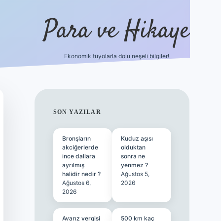
Para ve Hikaye
Ekonomik tüyolarla dolu neşeli bilgiler!
https://elexbetgiris.org/
hiltonbet giriş
b
SIDEBAR
SON YAZILAR
Bronşların
Kuduz aşısı
akciğerlerde
olduktan
ince dallara
sonra ne
ayrılmış
yenmez ?
halidir nedir ?
Ağustos 5,
Ağustos 6,
2026
2026
Avarız vergisi
500 km kaç