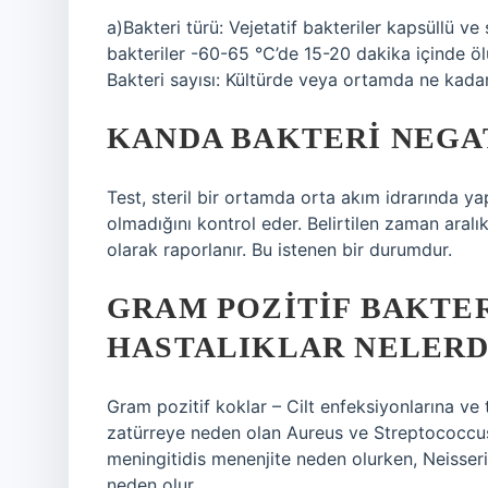
a)Bakteri türü: Vejetatif bakteriler kapsüllü ve
bakteriler -60-65 °C’de 15-20 dakika içinde ölü
Bakteri sayısı: Kültürde veya ortamda ne kadar
KANDA BAKTERI NEGA
Test, steril bir ortamda orta akım idrarında ya
olmadığını kontrol eder. Belirtilen zaman aral
olarak raporlanır. Bu istenen bir durumdur.
GRAM POZITIF BAKTE
HASTALIKLAR NELERD
Gram pozitif koklar – Cilt enfeksiyonlarına 
zatürreye neden olan Aureus ve Streptococcus
meningitidis menenjite neden olurken, Neisser
neden olur.