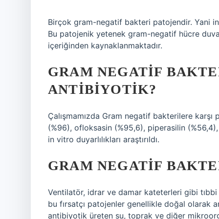
Birçok gram-negatif bakteri patojendir. Yani i
Bu patojenik yetenek gram-negatif hücre duvarı
içeriğinden kaynaklanmaktadır.
GRAM NEGATIF BAKTE
ANTIBIYOTIK?
Çalışmamızda Gram negatif bakterilere karşı pot
(%96), ofloksasin (%95,6), piperasilin (%56,4)
in vitro duyarlılıkları araştırıldı.
GRAM NEGATIF BAKTER
Ventilatör, idrar ve damar kateterleri gibi tıbb
bu fırsatçı patojenler genellikle doğal olarak
antibiyotik üreten su, toprak ve diğer mikro