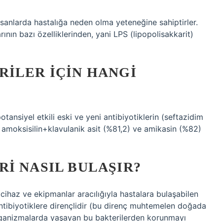
nsanlarda hastalığa neden olma yeteneğine sahiptirler.
nın bazı özelliklerinden, yani LPS (lipopolisakkarit)
RILER IÇIN HANGI
ansiyel etkili eski ve yeni antibiyotiklerin (seftazidim
, amoksisilin+klavulanik asit (%81,2) ve amikasin (%82)
I NASIL BULAŞIR?
i cihaz ve ekipmanlar aracılığıyla hastalara bulaşabilen
 antibiyotiklere dirençlidir (bu direnç muhtemelen doğada
organizmalarda yaşayan bu bakterilerden korunmayı