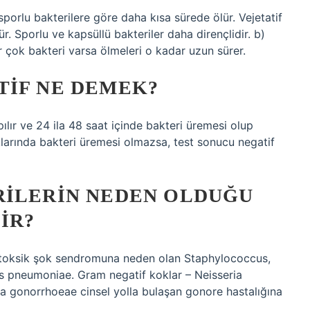
 sporlu bakterilere göre daha kısa sürede ölür. Vejetatif
r. Sporlu ve kapsüllü bakteriler daha dirençlidir. b)
 çok bakteri varsa ölmeleri o kadar uzun sürer.
TIF NE DEMEK?
pılır ve 24 ila 48 saat içinde bakteri üremesi olup
ıklarında bakteri üremesi olmazsa, test sonucu negatif
RILERIN NEDEN OLDUĞU
IR?
ve toksik şok sendromuna neden olan Staphylococcus,
 pneumoniae. Gram negatif koklar – Neisseria
ia gonorrhoeae cinsel yolla bulaşan gonore hastalığına