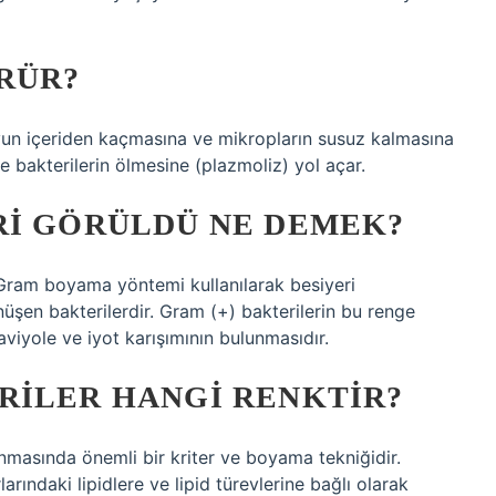
RÜR?
uyun içeriden kaçmasına ve mikropların susuz kalmasına
 bakterilerin ölmesine (plazmoliz) yol açar.
RI GÖRÜLDÜ NE DEMEK?
Gram boyama yöntemi kullanılarak besiyeri
şen bakterilerdir. Gram (+) bakterilerin bu renge
viyole ve iyot karışımının bulunmasıdır.
RILER HANGI RENKTIR?
masında önemli bir kriter ve boyama tekniğidir.
arındaki lipidlere ve lipid türevlerine bağlı olarak