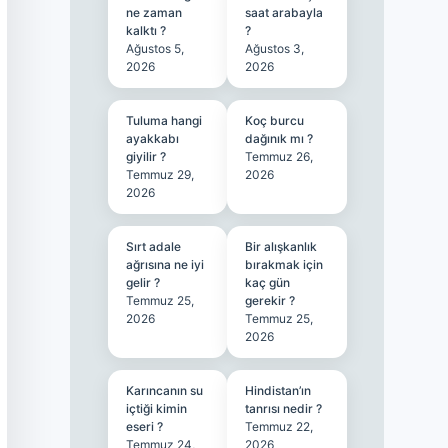
ne zaman
saat arabayla
kalktı ?
?
Ağustos 5,
Ağustos 3,
2026
2026
Tuluma hangi
Koç burcu
ayakkabı
dağınık mı ?
giyilir ?
Temmuz 26,
Temmuz 29,
2026
2026
Sırt adale
Bir alışkanlık
ağrısına ne iyi
bırakmak için
gelir ?
kaç gün
Temmuz 25,
gerekir ?
2026
Temmuz 25,
2026
Karıncanın su
Hindistan’ın
içtiği kimin
tanrısı nedir ?
eseri ?
Temmuz 22,
Temmuz 24,
2026