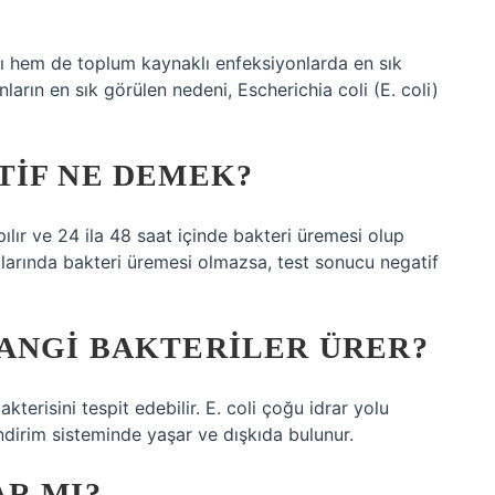
lı hem de toplum kaynaklı enfeksiyonlarda en sık
arın en sık görülen nedeni, Escherichia coli (E. coli)
TIF NE DEMEK?
pılır ve 24 ila 48 saat içinde bakteri üremesi olup
ıklarında bakteri üremesi olmazsa, test sonucu negatif
ANGI BAKTERILER ÜRER?
bakterisini tespit edebilir. E. coli çoğu idrar yolu
indirim sisteminde yaşar ve dışkıda bulunur.
R MI?