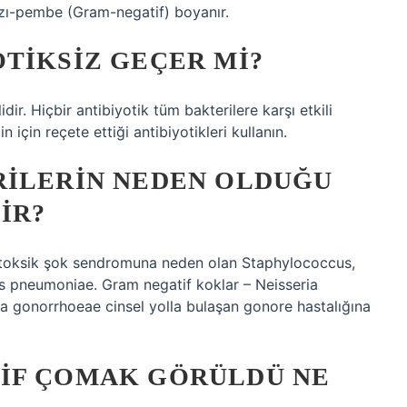
ızı-pembe (Gram-negatif) boyanır.
TIKSIZ GEÇER MI?
lidir. Hiçbir antibiyotik tüm bakterilere karşı etkili
 için reçete ettiği antibiyotikleri kullanın.
RILERIN NEDEN OLDUĞU
IR?
ve toksik şok sendromuna neden olan Staphylococcus,
 pneumoniae. Gram negatif koklar – Neisseria
ia gonorrhoeae cinsel yolla bulaşan gonore hastalığına
IF ÇOMAK GÖRÜLDÜ NE