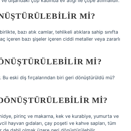
e dışarıdaki çöp kabında ev atığı ile çöpe atılmalıdır.
NÜŞTÜRÜLEBILIR MI?
rlikte, bazı atık camlar, tehlikeli atıklara sahip sınıfta
aç içeren bazı şişeler içeren ciddi metaller veya zararlı
DÖNÜŞTÜRÜLEBILIR MI?
. Bu eski diş fırçalarından biri geri dönüştürüldü mü?
DÖNÜŞTÜRÜLEBILIR MI?
 midye, pirinç ve makarna, kek ve kurabiye, yumurta ve
vcil hayvan gıdaları, çay poşeti ve kahve sapları, tüm
 de dahil olmak üzere geri dönüştürülebilir.