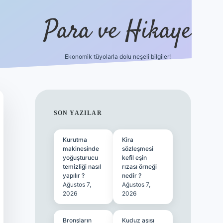
Para ve Hikaye
Ekonomik tüyolarla dolu neşeli bilgiler!
https://elexbetgiris.org/
hiltonbet giriş
b
SIDEBAR
SON YAZILAR
Kurutma
Kira
makinesinde
sözleşmesi
yoğuşturucu
kefil eşin
temizliği nasıl
rızası örneği
yapılır ?
nedir ?
Ağustos 7,
Ağustos 7,
2026
2026
Bronşların
Kuduz aşısı