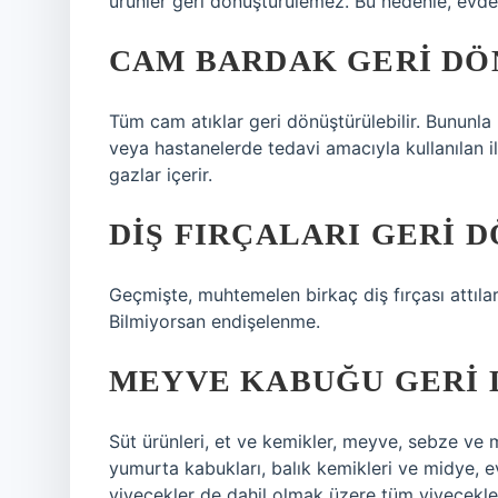
ürünler geri dönüştürülemez. Bu nedenle, evde v
CAM BARDAK GERI DÖ
Tüm cam atıklar geri dönüştürülebilir. Bununla bi
veya hastanelerde tedavi amacıyla kullanılan il
gazlar içerir.
DIŞ FIRÇALARI GERI 
Geçmişte, muhtemelen birkaç diş fırçası attılar
Bilmiyorsan endişelenme.
MEYVE KABUĞU GERI 
Süt ürünleri, et ve kemikler, meyve, sebze ve
yumurta kabukları, balık kemikleri ve midye, e
yiyecekler de dahil olmak üzere tüm yiyecekler