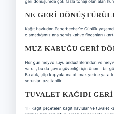
geri dönüşümde çok fazla tonajı olan alan hurd
NE GERI DÖNÜŞTÜRÜL
Kağıt havludan Paperbecher’e: Günlük yaşamda s
olamadığımız ana servis kahve fincanları (kart
MUZ KABUĞU GERI DÖ
Her gün meyve suyu endüstrilerinden ve meyv
vardır, bu da çevre güvenliği için önemli bir g
Bu atık, çöp kopyalarına atılmak yerine yararl
sorunları azaltabilir.
TUVALET KAĞIDI GERI
11- Kağıt peçeteler, kağıt havlular ve tuvalet 