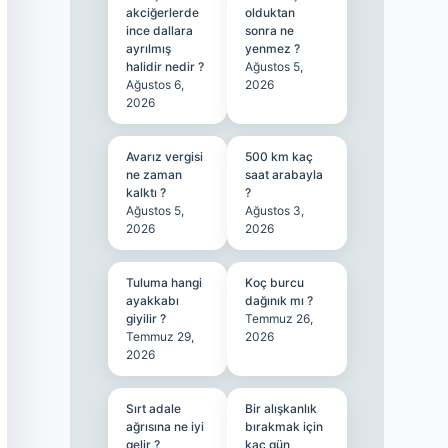
akciğerlerde
olduktan
ince dallara
sonra ne
ayrılmış
yenmez ?
halidir nedir ?
Ağustos 5,
Ağustos 6,
2026
2026
Avarız vergisi
500 km kaç
ne zaman
saat arabayla
kalktı ?
?
Ağustos 5,
Ağustos 3,
2026
2026
Tuluma hangi
Koç burcu
ayakkabı
dağınık mı ?
giyilir ?
Temmuz 26,
Temmuz 29,
2026
2026
Sırt adale
Bir alışkanlık
ağrısına ne iyi
bırakmak için
gelir ?
kaç gün