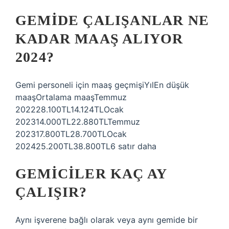
GEMIDE ÇALIŞANLAR NE
KADAR MAAŞ ALIYOR
2024?
Gemi personeli için maaş geçmişiYılEn düşük
maaşOrtalama maaşTemmuz
202228.100TL14.124TLOcak
202314.000TL22.880TLTemmuz
202317.800TL28.700TLOcak
202425.200TL38.800TL6 satır daha
GEMICILER KAÇ AY
ÇALIŞIR?
Aynı işverene bağlı olarak veya aynı gemide bir