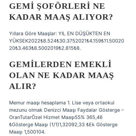
GEMI ŞOFÖRLERI NE
KADAR MAAŞ ALIYOR?
Yıllara Göre Maaşlar: YIL EN DÜŞÜKTEN EN
YÜKSEK2022₺8.524₺30.3752021₺4.159₺11.50020
20₺3.463₺8.5002019₺2.815₺8.
GEMILERDEN EMEKLI
OLAN NE KADAR MAAŞ
ALIR?
Memur maaşı hesaplama 1. Lise veya ortaokul
mezunu olmak Denizci Maaşı Faydalar Gösterge –
OranTutarÖzel Hizmet Maaşı55% 365,46
₺Gösterge Maaşı (1/1)1,32092,33 ₺Ek Gösterge
Maaşı 1,500104.