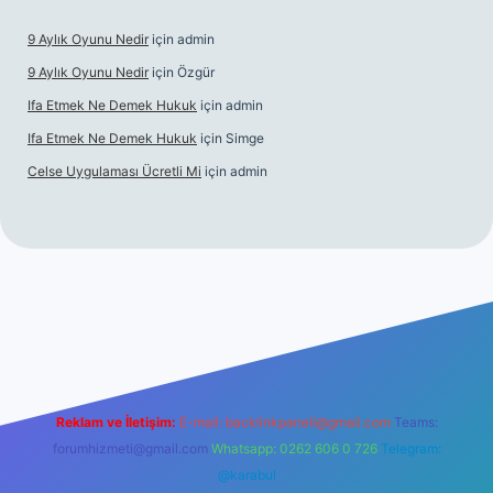
9 Aylık Oyunu Nedir
için
admin
9 Aylık Oyunu Nedir
için
Özgür
Ifa Etmek Ne Demek Hukuk
için
admin
Ifa Etmek Ne Demek Hukuk
için
Simge
Celse Uygulaması Ücretli Mi
için
admin
betexper yeni giriş
Reklam ve İletişim:
E-mail:
backlinkpaneli@gmail.com
Teams:
forumhizmeti@gmail.com
Whatsapp: 0262 606 0 726
Telegram:
@karabul