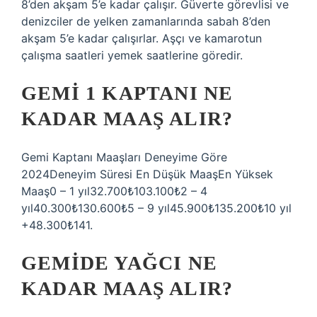
8’den akşam 5’e kadar çalışır. Güverte görevlisi ve
denizciler de yelken zamanlarında sabah 8’den
akşam 5’e kadar çalışırlar. Aşçı ve kamarotun
çalışma saatleri yemek saatlerine göredir.
GEMI 1 KAPTANI NE
KADAR MAAŞ ALIR?
Gemi Kaptanı Maaşları Deneyime Göre
2024Deneyim Süresi En Düşük MaaşEn Yüksek
Maaş0 – 1 yıl32.700₺103.100₺2 – 4
yıl40.300₺130.600₺5 – 9 yıl45.900₺135.200₺10 yıl
+48.300₺141.
GEMIDE YAĞCI NE
KADAR MAAŞ ALIR?