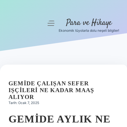
Para ve Hikaye
menüyü
aç
Ekonomik tüyolarla dolu neşeli bilgiler!
Anasayfa
Gizlilik Politikası
Yasal Uyarı
Hakkımızda
GEMIDE ÇALIŞAN SEFER
IŞÇILERI NE KADAR MAAŞ
ALIYOR
Tarih: Ocak 7, 2025
GEMIDE AYLIK NE