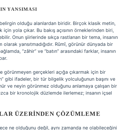
’IN YANSIMASI
 belirgin olduğu alanlardan biridir. Birçok klasik metin,
için yola çıkar. Bu bakış açısının örneklerinden biri,
ilir. Onun şiirlerinde sıkça rastlanan bir tema, insanın
am olarak yansıtmadığıdır. Rûmî, görünür dünyada bir
bağlamda, “zâhir” ve “batın” arasındaki farklar, insanın
par.
e görünmeyen gerçekleri açığa çıkarmak için bir
” gibi ifadeler, bir tür bilgelik yolculuğunun başını ve
nür ve neyin görünmez olduğunu anlamaya çalışan bir
zca bir kronolojik düzlemde ilerlemez; insanın içsel
MALAR ÜZERINDEN ÇÖZÜMLEME
ece ne olduğunu değil, aynı zamanda ne olabileceğini