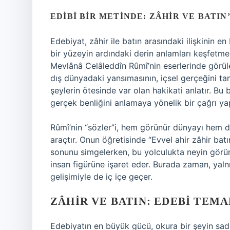
EDIBI BIR METINDE: ZÂHIR VE BATIN
Edebiyat, zâhir ile batın arasındaki ilişkinin en
bir yüzeyin ardındaki derin anlamları keşfetmek 
Mevlânâ Celâleddîn Rûmî’nin eserlerinde görüleb
dış dünyadaki yansımasının, içsel gerçeğini t
şeylerin ötesinde var olan hakikati anlatır. Bu 
gerçek benliğini anlamaya yönelik bir çağrı ya
Rûmî’nin “sözler”i, hem görünür dünyayı hem d
araçtır. Onun öğretisinde “Evvel ahir zâhir batın
sonunu simgelerken, bu yolculukta neyin görü
insan figürüne işaret eder. Burada zaman, yalnı
gelişimiyle de iç içe geçer.
ZÂHIR VE BATIN: EDEBI TE
Edebiyatın en büyük gücü, okura bir şeyin sad