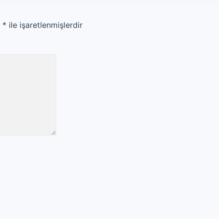
r
*
ile işaretlenmişlerdir