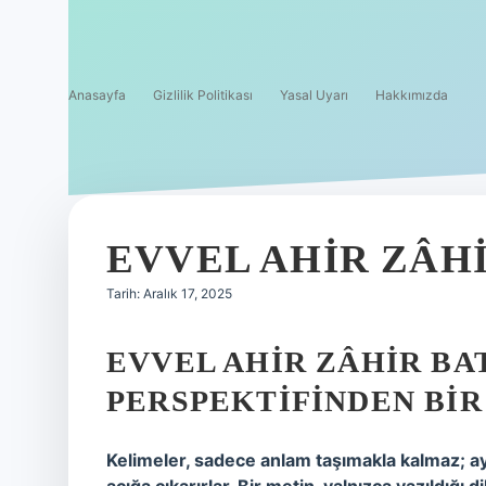
Anasayfa
Gizlilik Politikası
Yasal Uyarı
Hakkımızda
EVVEL AHIR ZÂHI
Tarih: Aralık 17, 2025
EVVEL AHIR ZÂHIR BA
PERSPEKTIFINDEN BI
Kelimeler, sadece anlam taşımakla kalmaz; ayn