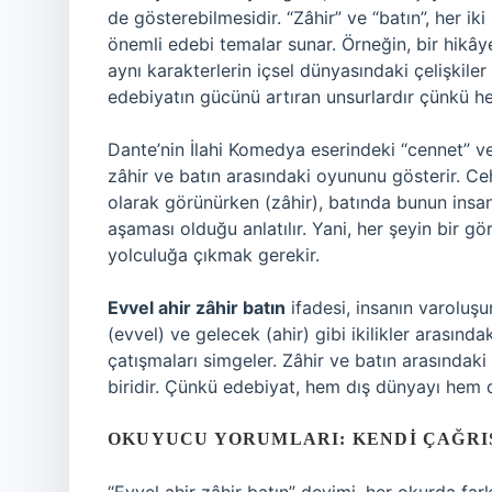
de gösterebilmesidir. “Zâhir” ve “batın”, her ik
önemli edebi temalar sunar. Örneğin, bir hikâye
aynı karakterlerin içsel dünyasındaki çelişkiler (
edebiyatın gücünü artıran unsurlardır çünkü her
Dante’nin İlahi Komedya eserindeki “cennet” v
zâhir ve batın arasındaki oyununu gösterir. Ce
olarak görünürken (zâhir), batında bunun insa
aşaması olduğu anlatılır. Yani, her şeyin bir g
yolculuğa çıkmak gerekir.
Evvel ahir zâhir batın
ifadesi, insanın varoluşu
(evvel) ve gelecek (ahir) gibi ikilikler arasınd
çatışmaları simgeler. Zâhir ve batın arasında
biridir. Çünkü edebiyat, hem dış dünyayı hem d
OKUYUCU YORUMLARI: KENDI ÇAĞRIŞ