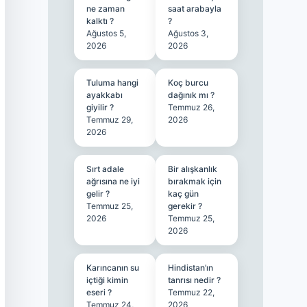
ne zaman
saat arabayla
kalktı ?
?
Ağustos 5,
Ağustos 3,
2026
2026
Tuluma hangi
Koç burcu
ayakkabı
dağınık mı ?
giyilir ?
Temmuz 26,
Temmuz 29,
2026
2026
Sırt adale
Bir alışkanlık
ağrısına ne iyi
bırakmak için
gelir ?
kaç gün
Temmuz 25,
gerekir ?
2026
Temmuz 25,
2026
Karıncanın su
Hindistan’ın
içtiği kimin
tanrısı nedir ?
eseri ?
Temmuz 22,
Temmuz 24,
2026