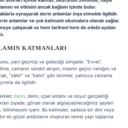
dilin sınırları içinde kalmaz, okurunun zihninde, hayal
lamını ve etkisini ancak bağlam içinde bulur.
aklarla oynayarak derin anlamlar inşa etmekle ilgilidir.
u derin anlamlar ve çok katmanlı okumalara olanak sağlar.
nmeye çalışacak ve hem tarihsel hem de edebi açıdan
iz.
NLAMIN KATMANLARI
unu, yani geçmişi ve geleceği simgeler. “Evvel”,
kelime, zamanın sürekli akışını, insanın geçici varlığını ve
, “zâhir” ve “batın” gibi terimler, yalnızca zamanla
ımla da ilgilidir.
derken;
batın
, derin, içsel anlamı ve soyut gerçekliği
kten ziyade, görsel olarak algılayabileceğimiz şeyleri
i, bilinmeyeni içerir. Bu kelimeler, sadece bir dini veya
ın en güzel anlatılarını oluşturan temel yapı taşlarına