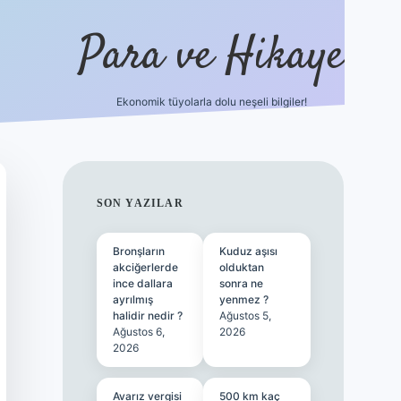
Para ve Hikaye
Ekonomik tüyolarla dolu neşeli bilgiler!
https://elexbetgiris.org/
hiltonbet gir
SIDEBAR
SON YAZILAR
Bronşların
Kuduz aşısı
akciğerlerde
olduktan
ince dallara
sonra ne
ayrılmış
yenmez ?
halidir nedir ?
Ağustos 5,
Ağustos 6,
2026
2026
Avarız vergisi
500 km kaç