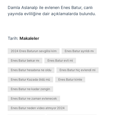
Damla Aslanalp ile evlenen Enes Batur, canlı
yayında evliliğine dair açıklamalarda bulundu.
Tarih:
Makaleler
2024 Enes Baturun sevgilisi kim
Enes Batur ayrıldı mı
Enes Batur bekar mı
Enes Batur evli mi
Enes Batur hesabına ne oldu
Enes Batur hiç evlendi mi
Enes Batur Kazada öldü mü
Enes Batur kimle
Enes Batur ne kadar zengin
Enes Batur ne zaman evlenecek
Enes Batur neden video atmıyor 2024