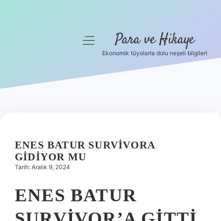
Para ve Hikaye
menüyü
aç
Ekonomik tüyolarla dolu neşeli bilgiler!
Anasayfa
Gizlilik Politikası
Yasal Uyarı
Hakkımızda
ENES BATUR SURVIVORA
GIDIYOR MU
Tarih: Aralık 9, 2024
ENES BATUR
SURVIVOR’A GITTI