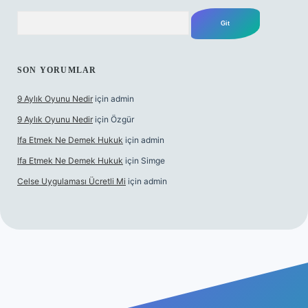
Arama
SON YORUMLAR
9 Aylık Oyunu Nedir
için
admin
9 Aylık Oyunu Nedir
için
Özgür
Ifa Etmek Ne Demek Hukuk
için
admin
Ifa Etmek Ne Demek Hukuk
için
Simge
Celse Uygulaması Ücretli Mi
için
admin
iriş
betexper yeni giriş