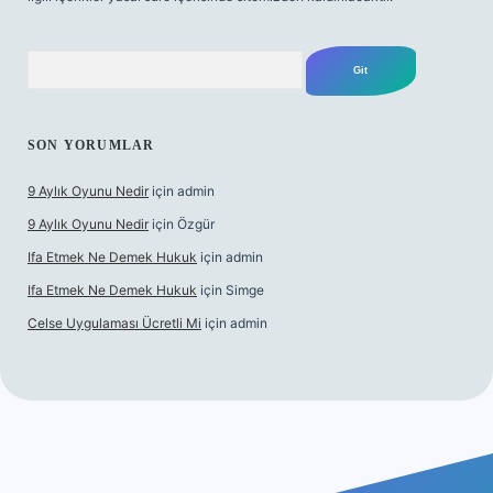
Arama
SON YORUMLAR
9 Aylık Oyunu Nedir
için
admin
9 Aylık Oyunu Nedir
için
Özgür
Ifa Etmek Ne Demek Hukuk
için
admin
Ifa Etmek Ne Demek Hukuk
için
Simge
Celse Uygulaması Ücretli Mi
için
admin
texper yeni giriş