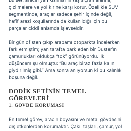
Bu set, aracın yan kısımlarını taş sıçramalarına,
çizilmelere ve yol kirine karşı korur. Özellikle SUV
segmentinde, araçlar sadece şehir içinde değil,
hafif arazi koşullarında da kullanıldığı için bu
parçalar ciddi anlamda işlevseldir.
Bir gün ofisten çıkıp arabamı otoparkta incelerken
fark etmiştim; yan tarafta park eden bir Duster’ın
çamurlukları oldukça “tok” görünüyordu. İlk
düşüncem şu olmuştu: “Bu araç biraz fazla kalın
giydirilmiş gibi.” Ama sonra anlıyorsun ki bu kalınlık
boşuna değil.
DODIK SETININ TEMEL
GÖREVLERI
1. GÖVDE KORUMASI
En temel görev, aracın boyasını ve metal gövdesini
dış etkenlerden korumaktır. Çakıl taşları, çamur, yol