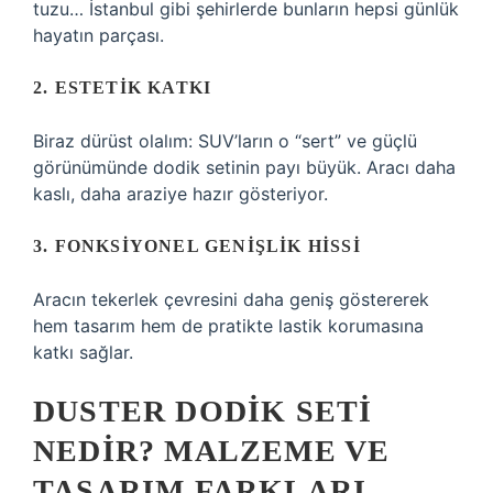
tuzu… İstanbul gibi şehirlerde bunların hepsi günlük
hayatın parçası.
2. ESTETIK KATKI
Biraz dürüst olalım: SUV’ların o “sert” ve güçlü
görünümünde dodik setinin payı büyük. Aracı daha
kaslı, daha araziye hazır gösteriyor.
3. FONKSIYONEL GENIŞLIK HISSI
Aracın tekerlek çevresini daha geniş göstererek
hem tasarım hem de pratikte lastik korumasına
katkı sağlar.
DUSTER DODIK SETI
NEDIR? MALZEME VE
TASARIM FARKLARI