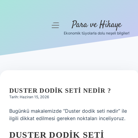
Para ve Hikaye
menüyü
aç
Ekonomik tüyolarla dolu neşeli bilgiler!
Anasayfa
Gizlilik Politikası
Yasal Uyarı
Hakkımızda
DUSTER DODIK SETI NEDIR ?
Tarih: Haziran 15, 2026
Bugünkü makalemizde “Duster dodik seti nedir” ile
ilgili dikkat edilmesi gereken noktaları inceliyoruz.
DUSTER DODIK SETI