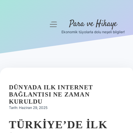
Para ve Hikaye
menüyü
aç
Ekonomik tüyolarla dolu neşeli bilgiler!
Anasayfa
Gizlilik Politikası
Yasal Uyarı
Hakkımızda
DÜNYADA ILK INTERNET
BAĞLANTISI NE ZAMAN
KURULDU
Tarih: Haziran 29, 2025
TÜRKIYE’DE ILK