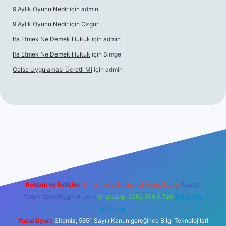
9 Aylık Oyunu Nedir
için
admin
9 Aylık Oyunu Nedir
için
Özgür
Ifa Etmek Ne Demek Hukuk
için
admin
Ifa Etmek Ne Demek Hukuk
için
Simge
Celse Uygulaması Ücretli Mi
için
admin
etexper yeni giriş
Reklam ve İletişim:
E-mail:
backlinkpaneli@gmail.com
Teams:
forumhizmeti@gmail.com
Whatsapp: 0262 606 0 726
Telegram:
@karabul
Yasal Uyarı:
Sitemiz, 5651 Sayılı Kanun gereğince Bilgi Teknolojileri