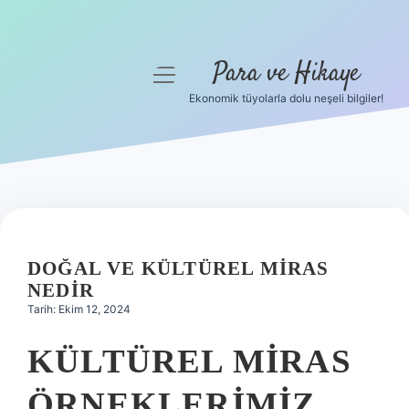
Para ve Hikaye
menüyü
aç
Ekonomik tüyolarla dolu neşeli bilgiler!
Anasayfa
Gizlilik Politikası
Yasal Uyarı
Hakkımızda
DOĞAL VE KÜLTÜREL MIRAS
NEDIR
Tarih: Ekim 12, 2024
KÜLTÜREL MIRAS
ÖRNEKLERIMIZ