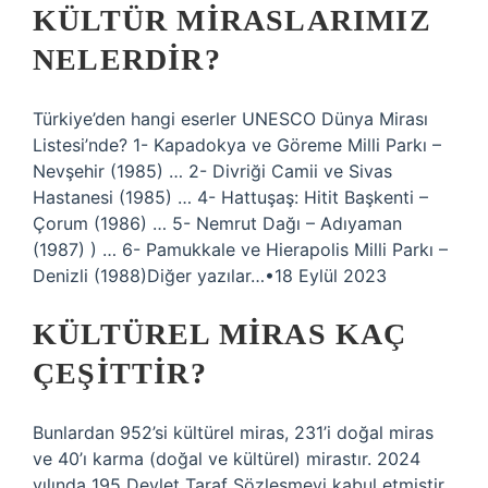
KÜLTÜR MIRASLARIMIZ
NELERDIR?
Türkiye’den hangi eserler UNESCO Dünya Mirası
Listesi’nde? 1- Kapadokya ve Göreme Milli Parkı –
Nevşehir (1985) … 2- Divriği Camii ve Sivas
Hastanesi (1985) … 4- Hattuşaş: Hitit Başkenti –
Çorum (1986) … 5- Nemrut Dağı – Adıyaman
(1987) ) … 6- Pamukkale ve Hierapolis Milli Parkı –
Denizli (1988)Diğer yazılar…•18 Eylül 2023
KÜLTÜREL MIRAS KAÇ
ÇEŞITTIR?
Bunlardan 952’si kültürel miras, 231’i doğal miras
ve 40’ı karma (doğal ve kültürel) mirastır. 2024
yılında 195 Devlet Taraf Sözleşmeyi kabul etmiştir.