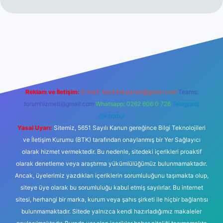
iris.org/
hiltonbet giriş
betexper yeni giriş
Reklam ve İletişim:
E-mail:
backlinkpaneli@gmail.com
Teams:
forumhizmeti@gmail.com
Whatsapp: 0262 606 0 726
Telegram:
@karabul
Yasal Uyarı:
Sitemiz, 5651 Sayılı Kanun gereğince Bilgi Teknolojileri
ve İletişim Kurumu (BTK) tarafından onaylanmış bir Yer Sağlayıcı
olarak hizmet vermektedir. Bu nedenle, sitedeki içerikleri proaktif
olarak denetleme veya araştırma yükümlülüğümüz bulunmamaktadır.
Ancak, üyelerimiz yazdıkları içeriklerin sorumluluğunu taşımakta olup,
siteye üye olarak bu sorumluluğu kabul etmiş sayılırlar. Bu internet
sitesi, herhangi bir marka, kurum veya şahıs şirketi ile hiçbir bağlantısı
bulunmamaktadır. Sitede yalnızca kendi hazırladığımız makaleler