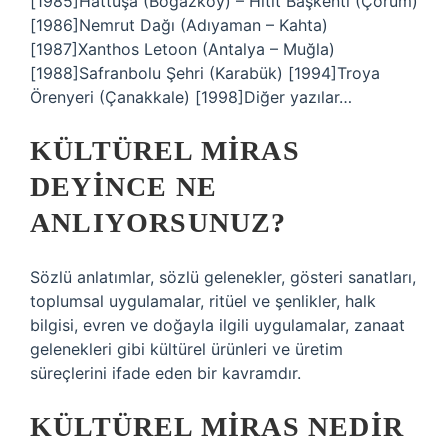
[1985]Hattuşa (Boğazköy) – Hitit Başkenti (Çorum)
[1986]Nemrut Dağı (Adıyaman – Kahta)
[1987]Xanthos Letoon (Antalya – Muğla)
[1988]Safranbolu Şehri (Karabük) [1994]Troya
Örenyeri (Çanakkale) [1998]Diğer yazılar…
KÜLTÜREL MIRAS
DEYINCE NE
ANLIYORSUNUZ?
Sözlü anlatımlar, sözlü gelenekler, gösteri sanatları,
toplumsal uygulamalar, ritüel ve şenlikler, halk
bilgisi, evren ve doğayla ilgili uygulamalar, zanaat
gelenekleri gibi kültürel ürünleri ve üretim
süreçlerini ifade eden bir kavramdır.
KÜLTÜREL MIRAS NEDIR