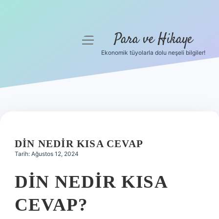
Para ve Hikaye
menüyü
aç
Ekonomik tüyolarla dolu neşeli bilgiler!
Anasayfa
Gizlilik Politikası
Yasal Uyarı
Hakkımızda
DIN NEDIR KISA CEVAP
Tarih: Ağustos 12, 2024
DIN NEDIR KISA
CEVAP?