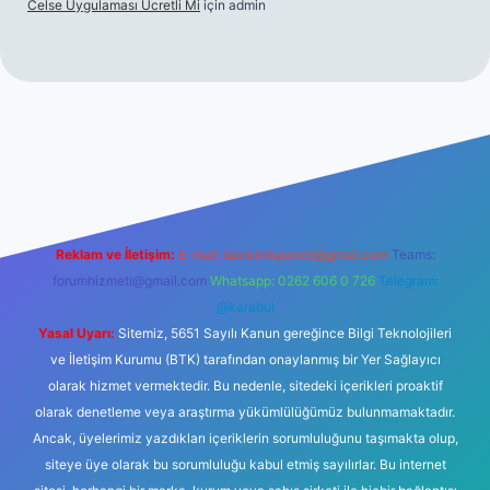
Celse Uygulaması Ücretli Mi
için
admin
bet giriş
betexper yeni giriş
Reklam ve İletişim:
E-mail:
backlinkpaneli@gmail.com
Teams:
forumhizmeti@gmail.com
Whatsapp: 0262 606 0 726
Telegram:
@karabul
Yasal Uyarı:
Sitemiz, 5651 Sayılı Kanun gereğince Bilgi Teknolojileri
ve İletişim Kurumu (BTK) tarafından onaylanmış bir Yer Sağlayıcı
olarak hizmet vermektedir. Bu nedenle, sitedeki içerikleri proaktif
olarak denetleme veya araştırma yükümlülüğümüz bulunmamaktadır.
Ancak, üyelerimiz yazdıkları içeriklerin sorumluluğunu taşımakta olup,
siteye üye olarak bu sorumluluğu kabul etmiş sayılırlar. Bu internet