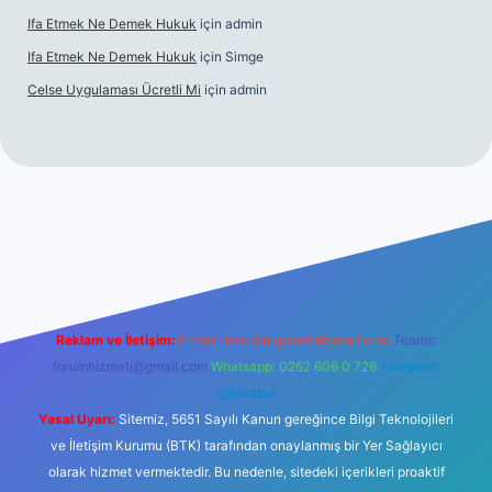
Ifa Etmek Ne Demek Hukuk
için
admin
Ifa Etmek Ne Demek Hukuk
için
Simge
Celse Uygulaması Ücretli Mi
için
admin
ş
betexper yeni giriş
Reklam ve İletişim:
E-mail:
backlinkpaneli@gmail.com
Teams:
forumhizmeti@gmail.com
Whatsapp: 0262 606 0 726
Telegram:
@karabul
Yasal Uyarı:
Sitemiz, 5651 Sayılı Kanun gereğince Bilgi Teknolojileri
ve İletişim Kurumu (BTK) tarafından onaylanmış bir Yer Sağlayıcı
olarak hizmet vermektedir. Bu nedenle, sitedeki içerikleri proaktif