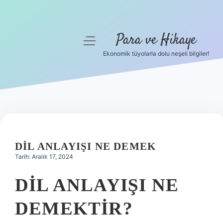
Para ve Hikaye
menüyü
aç
Ekonomik tüyolarla dolu neşeli bilgiler!
Anasayfa
Gizlilik Politikası
Yasal Uyarı
Hakkımızda
DIL ANLAYIŞI NE DEMEK
Tarih: Aralık 17, 2024
DIL ANLAYIŞI NE
DEMEKTIR?