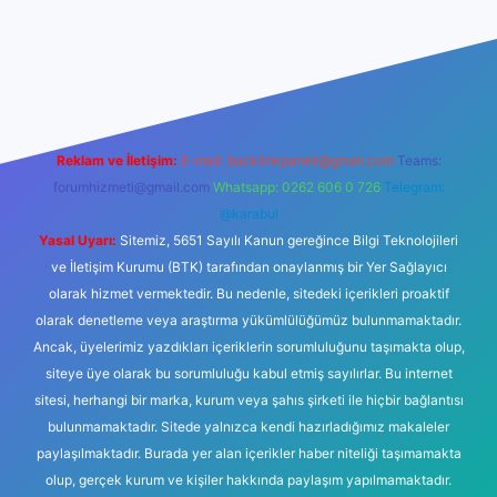
iş
betexper yeni giriş
Reklam ve İletişim:
E-mail:
backlinkpaneli@gmail.com
Teams:
forumhizmeti@gmail.com
Whatsapp: 0262 606 0 726
Telegram:
@karabul
Yasal Uyarı:
Sitemiz, 5651 Sayılı Kanun gereğince Bilgi Teknolojileri
ve İletişim Kurumu (BTK) tarafından onaylanmış bir Yer Sağlayıcı
olarak hizmet vermektedir. Bu nedenle, sitedeki içerikleri proaktif
olarak denetleme veya araştırma yükümlülüğümüz bulunmamaktadır.
Ancak, üyelerimiz yazdıkları içeriklerin sorumluluğunu taşımakta olup,
siteye üye olarak bu sorumluluğu kabul etmiş sayılırlar. Bu internet
sitesi, herhangi bir marka, kurum veya şahıs şirketi ile hiçbir bağlantısı
bulunmamaktadır. Sitede yalnızca kendi hazırladığımız makaleler
paylaşılmaktadır. Burada yer alan içerikler haber niteliği taşımamakta
olup, gerçek kurum ve kişiler hakkında paylaşım yapılmamaktadır.