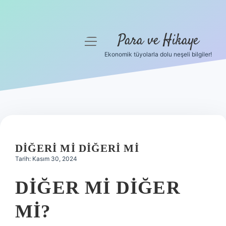
Para ve Hikaye
menüyü
aç
Ekonomik tüyolarla dolu neşeli bilgiler!
Anasayfa
Gizlilik Politikası
Yasal Uyarı
Hakkımızda
DIĞERI MI DIĞERI MI
Tarih: Kasım 30, 2024
DIĞER MI DIĞER
MI?