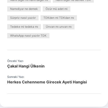
Namıdiyar ne demek
Özür mü adet mi
Sürpriz nasıl yazılır
TDKden mi TDKdan mı
Tedeke mi tedeka mı
Ünvan mı unvan mı
WhatsApp nasıl yazılır TDK
Önceki Yazı
Çakal Hangi Ülkenin
Sonraki Yazı
Herkes Cehenneme Girecek Ayeti Hangisi