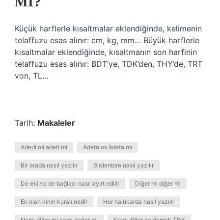
MI?
Küçük harflerle kısaltmalar eklendiğinde, kelimenin
telaffuzu esas alınır: cm, kg, mm… Büyük harflerle
kısaltmalar eklendiğinde, kısaltmanın son harfinin
telaffuzu esas alınır: BDT’ye, TDK’den, THY’de, TRT
von, TL…
Tarih:
Makaleler
Adedi mi adeti mi
Adeta mı âdeta mı
Bir arada nasıl yazılır
Birdenbire nasıl yazılır
De eki ve de bağlacı nasıl ayırt edilir
Diğer mi diğer mi
Ek olan kinin kuralı nedir
Her halükarda nasıl yazılır
Namı diğer mi namı değer mi
Namı diğer ne demek TDK