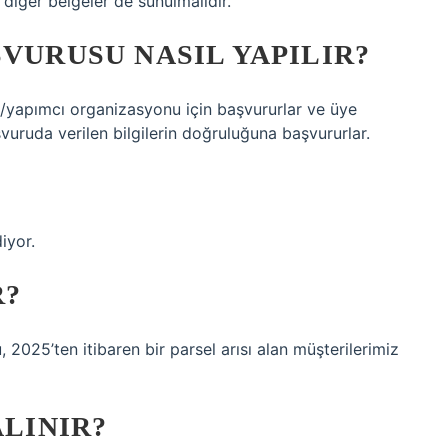
, diğer belgeler de sunulmalıdır.
ŞVURUSU NASIL YAPILIR?
ci/yapımcı organizasyonu için başvururlar ve üye
uruda verilen bilgilerin doğruluğuna başvururlar.
iyor.
R?
 2025’ten itibaren bir parsel arısı alan müşterilerimiz
ALINIR?