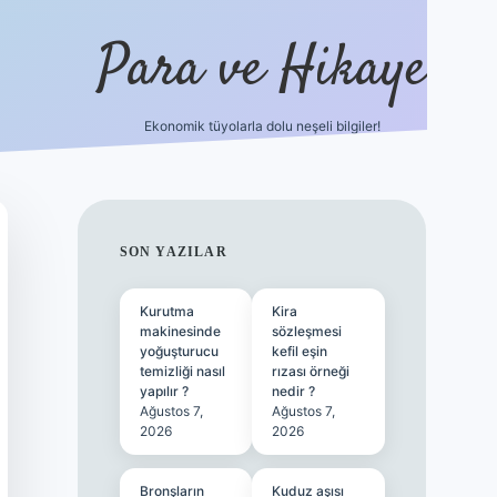
Para ve Hikaye
Ekonomik tüyolarla dolu neşeli bilgiler!
https://elexbetgiris.org/
hiltonbet giriş
be
SIDEBAR
SON YAZILAR
Kurutma
Kira
makinesinde
sözleşmesi
yoğuşturucu
kefil eşin
temizliği nasıl
rızası örneği
yapılır ?
nedir ?
Ağustos 7,
Ağustos 7,
2026
2026
Bronşların
Kuduz aşısı