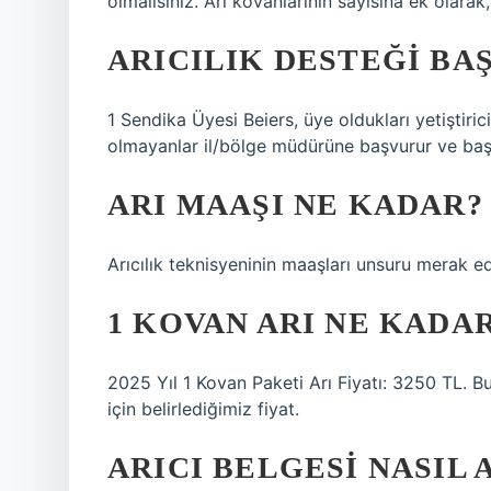
olmalısınız. Arı kovanlarının sayısına ek olarak
ARICILIK DESTEĞI BA
1 Sendika Üyesi Beiers, üye oldukları yetiştiri
olmayanlar il/bölge müdürüne başvurur ve başv
ARI MAAŞI NE KADAR?
Arıcılık teknisyeninin maaşları unsuru merak ed
1 KOVAN ARI NE KADA
2025 Yıl 1 Kovan Paketi Arı Fiyatı: 3250 TL. Bu,
için belirlediğimiz fiyat.
ARICI BELGESI NASIL 