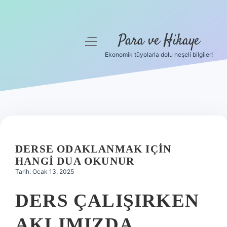
Para ve Hikaye
menüyü
aç
Ekonomik tüyolarla dolu neşeli bilgiler!
Anasayfa
Gizlilik Politikası
Yasal Uyarı
Hakkımızda
DERSE ODAKLANMAK IÇIN
HANGI DUA OKUNUR
Tarih: Ocak 13, 2025
DERS ÇALIŞIRKEN
AKLIMIZDA