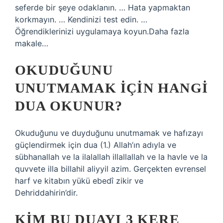
seferde bir şeye odaklanın. … Hata yapmaktan
korkmayın. … Kendinizi test edin. …
Öğrendiklerinizi uygulamaya koyun.Daha fazla
makale…
OKUDUĞUNU
UNUTMAMAK IÇIN HANGI
DUA OKUNUR?
Okuduğunu ve duyduğunu unutmamak ve hafızayı
güçlendirmek için dua (1.) Allah’ın adıyla ve
sübhanallah ve la ilalallah illallallah ve la havle ve la
quvvete illa billahil aliyyil azim. Gerçekten evrensel
harf ve kitabın yükü ebedî zikir ve
Dehriddahirin’dir.
KIM BU DUAYI 3 KERE