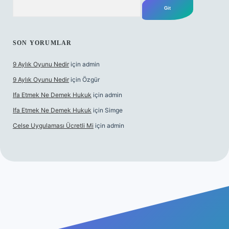
Arama
SON YORUMLAR
9 Aylık Oyunu Nedir
için
admin
9 Aylık Oyunu Nedir
için
Özgür
Ifa Etmek Ne Demek Hukuk
için
admin
Ifa Etmek Ne Demek Hukuk
için
Simge
Celse Uygulaması Ücretli Mi
için
admin
texper yeni giriş