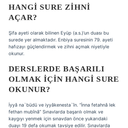
HANGI SURE ZIHNI
AÇAR?
Şifa ayeti olarak bilinen Eyüp (a.s.)’un duası bu
surede yer almaktadır. Enbiya suresinin 79. ayeti
hafızayı güçlendirmek ve zihni açmak niyetiyle
okunur.
DERSLERDE BAŞARILI
OLMAK IÇIN HANGI SURE
OKUNUR?
İyyâ na`büdü ve iyyâkenesta`în. “İnna fetahnâ lek
fethan mubînâ” Sınavlarda başarılı olmak ve
kaygıyı yenmek için sınavdan önce yukarıdaki
duayı 19 defa okumak tavsiye edilir. Sınavlarda