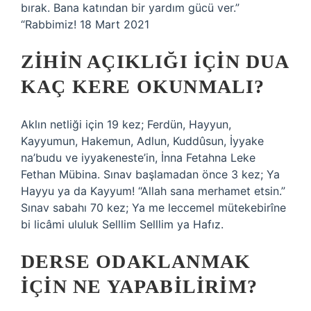
bırak. Bana katından bir yardım gücü ver.”
“Rabbimiz! 18 Mart 2021
ZIHIN AÇIKLIĞI IÇIN DUA
KAÇ KERE OKUNMALI?
Aklın netliği için 19 kez; Ferdün, Hayyun,
Kayyumun, Hakemun, Adlun, Kuddûsun, İyyake
na’budu ve iyyakeneste’in, İnna Fetahna Leke
Fethan Mübina. Sınav başlamadan önce 3 kez; Ya
Hayyu ya da Kayyum! “Allah sana merhamet etsin.”
Sınav sabahı 70 kez; Ya me leccemel mütekebirîne
bi licâmi ululuk Selllim Selllim ya Hafız.
DERSE ODAKLANMAK
IÇIN NE YAPABILIRIM?