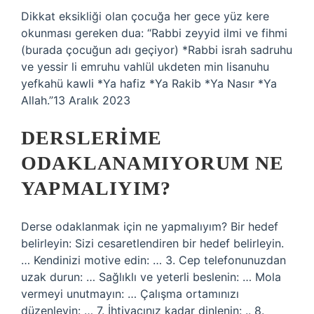
Dikkat eksikliği olan çocuğa her gece yüz kere
okunması gereken dua: “Rabbi zeyyid ilmi ve fihmi
(burada çocuğun adı geçiyor) *Rabbi israh sadruhu
ve yessir li emruhu vahlül ukdeten min lisanuhu
yefkahü kawli *Ya hafiz *Ya Rakib *Ya Nasır *Ya
Allah.”13 Aralık 2023
DERSLERIME
ODAKLANAMIYORUM NE
YAPMALIYIM?
Derse odaklanmak için ne yapmalıyım? Bir hedef
belirleyin: Sizi cesaretlendiren bir hedef belirleyin.
… Kendinizi motive edin: … 3. Cep telefonunuzdan
uzak durun: … Sağlıklı ve yeterli beslenin: … Mola
vermeyi unutmayın: … Çalışma ortamınızı
düzenleyin: … 7. İhtiyacınız kadar dinlenin: .. 8.