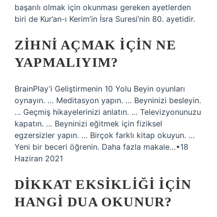
başarılı olmak için okunması gereken ayetlerden
biri de Kur’an-ı Kerim’in İsra Suresi’nin 80. ayetidir.
ZIHNI AÇMAK IÇIN NE
YAPMALIYIM?
BrainPlay’i Geliştirmenin 10 Yolu Beyin oyunları
oynayın. … Meditasyon yapın. … Beyninizi besleyin.
… Geçmiş hikayelerinizi anlatın. … Televizyonunuzu
kapatın. … Beyninizi eğitmek için fiziksel
egzersizler yapın. … Birçok farklı kitap okuyun. …
Yeni bir beceri öğrenin. Daha fazla makale…•18
Haziran 2021
DIKKAT EKSIKLIĞI IÇIN
HANGI DUA OKUNUR?