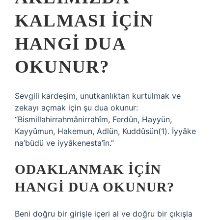
KALMASI IÇIN
HANGI DUA
OKUNUR?
Sevgili kardeşim, unutkanlıktan kurtulmak ve
zekayı açmak için şu dua okunur:
“Bismillahirrahmânirrahîm, Ferdün, Hayyün,
Kayyûmun, Hakemun, Adlün, Kuddûsün(1). İyyâke
na’büdü ve iyyâkenesta’în.”
ODAKLANMAK IÇIN
HANGI DUA OKUNUR?
Beni doğru bir girişle içeri al ve doğru bir çıkışla